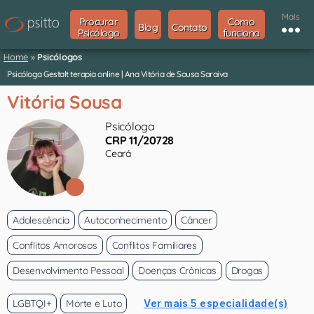
Mais
Procurar
Como
Blog
Contato
Psicólogo
funciona
Home
»
Psicólogos
Psicóloga Gestalt terapia online | Ana Vitória de Sousa Saraiva
Vitória Sousa
Psicóloga
CRP 11/20728
Ceará
Adolescência
Autoconhecimento
Câncer
Conflitos Amorosos
Conflitos Familiares
Desenvolvimento Pessoal
Doenças Crônicas
Drogas
LGBTQI+
Morte e Luto
Ver mais 5 especialidade(s)