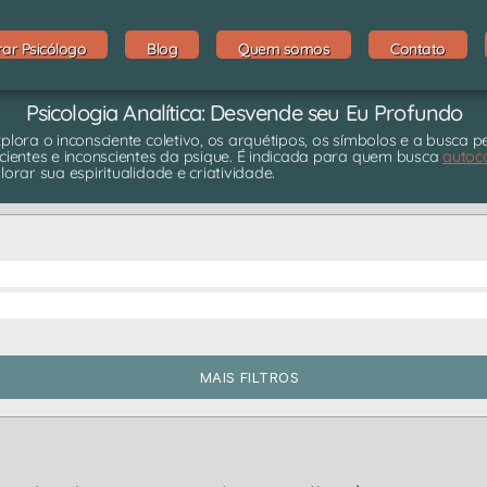
rar Psicólogo
Blog
Quem somos
Contato
Psicologia Analítica: Desvende seu Eu Profundo
explora o inconsciente coletivo, os arquétipos, os símbolos e a busca 
cientes e inconscientes da psique. É indicada para quem busca
autoc
lorar sua espiritualidade e criatividade.
MAIS FILTROS