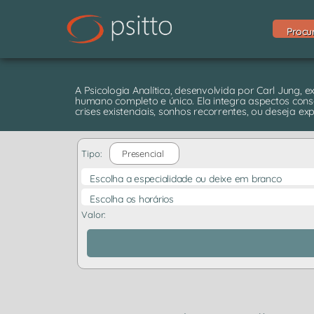
Procu
A Psicologia Analítica, desenvolvida por Carl Jung, 
humano completo e único. Ela integra aspectos cons
crises existenciais, sonhos recorrentes, ou deseja exp
Tipo:
Presencial
Escolha a especialidade ou deixe em branco
Escolha os horários
Valor: