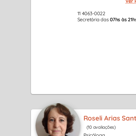
Ver 
11 4063-0022
Secretária das
07hs às 21h
Roseli Arias San
(10 avaliações)
Psicóloga