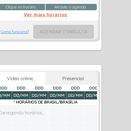
Clique no horário
Arraste a agenda
Ver mais horarios
AGENDAR CONSULTA
Como funciona?
Vídeo online
Presencial
DDD
DDD
DDD
DDD
DDD
DDD
DDD
D
D/MM
DD/MM
DD/MM
DD/MM
DD/MM
DD/MM
DD/MM
DD
* HORÁRIOS DE
BRASIL/BRASÍLIA
Carregando horários...