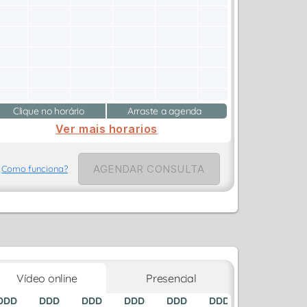
Clique no horário
Arraste a agenda
Ver mais horarios
AGENDAR CONSULTA
Como funciona?
Vídeo online
Presencial
DDD
DDD
DDD
DDD
DDD
DDD
DDD
D