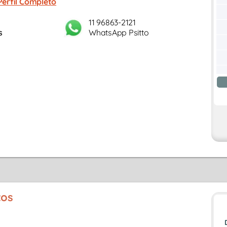
Perfil Completo
11 96863-2121
s
WhatsApp Psitto
tos