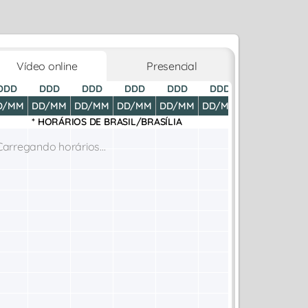
Vídeo online
Presencial
DDD
DDD
DDD
DDD
DDD
DDD
DDD
D
D/MM
DD/MM
DD/MM
DD/MM
DD/MM
DD/MM
DD/MM
DD
* HORÁRIOS DE
BRASIL/BRASÍLIA
Carregando horários...