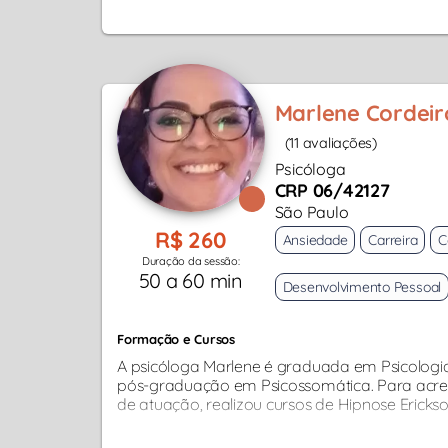
Marlene Cordeiro
(11 avaliações)
Psicóloga
CRP 06/42127
São Paulo
R$ 260
Ansiedade
Carreira
C
Duração da sessão:
50 a 60 min
Desenvolvimento Pessoal
Formação e Cursos
A psicóloga Marlene é graduada em Psicologia
pós-graduação em Psicossomática. Para acre
de atuação, realizou cursos de Hipnose Ericks