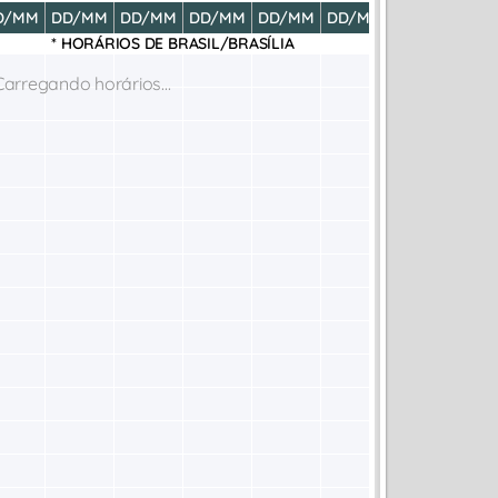
D/MM
DD/MM
DD/MM
DD/MM
DD/MM
DD/MM
DD/MM
DD
* HORÁRIOS DE
BRASIL/BRASÍLIA
Carregando horários...