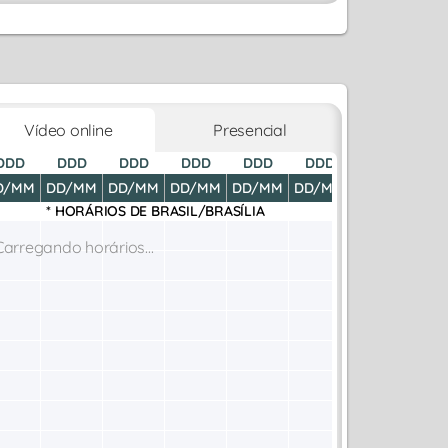
Vídeo online
Presencial
DDD
DDD
DDD
DDD
DDD
DDD
DDD
D
D/MM
DD/MM
DD/MM
DD/MM
DD/MM
DD/MM
DD/MM
DD
* HORÁRIOS DE
BRASIL/BRASÍLIA
Carregando horários...