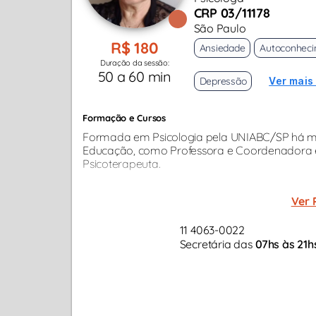
CRP 03/11178
São Paulo
R$ 180
Ansiedade
Autoconhec
Duração da sessão:
50 a 60 min
Depressão
Ver mais
Formação e Cursos
Formada em Psicologia pela UNIABC/SP há mai
Educação, como Professora e Coordenadora 
Psicoterapeuta.
Ver 
11 4063-0022
Secretária das
07hs às 21h