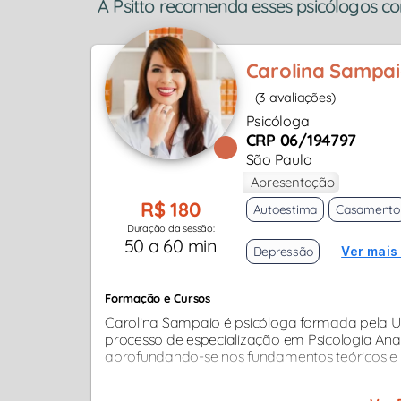
A Psitto recomenda esses psicólogos c
Carolina Sampa
(3 avaliações)
Psicóloga
CRP 06/194797
São Paulo
Apresentação
R$ 180
Autoestima
Casamento
Duração da sessão:
50 a 60 min
Depressão
Ver mais
Formação e Cursos
Carolina Sampaio é psicóloga formada pela Un
processo de especialização em Psicologia Analí
aprofundando-se nos fundamentos teóricos e 