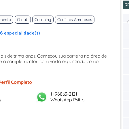
D
imento
Casais
Coaching
Conflitos Amorosos
 6 especialidade(s)
s de trinta anos. Começou sua carreira na área de
e a complementou com vasta experiência como
Perfil Completo
11 96863-2121
s
WhatsApp Psitto