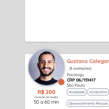
Gustavo Calegar
(8 avaliações)
Psicólogo
CRP 06/151417
São Paulo
R$ 200
Ansiedade
Autoestima
Duração da sessão:
50 a 60 min
Desenvolvimento Pessoal