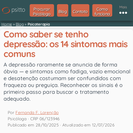
Mais
Procurar
Como
Blog
Contato
Psicólogo
funciona
Home
»
Blog
»
Psicoterapia
Como saber se tenho
depressão: os 14 sintomas mais
comuns
A depressão raramente se anuncia de forma
óbvia — e sintomas como fadiga, vazio emocional
e desatenção costumam ser confundidos com
fraqueza ou preguiça. Reconhecer os sinais é o
primeiro passo para buscar o tratamento
adequado.
Por
Fernanda F. Lorenção
Psicóloga · CRP 06/123946
Publicado em 28/10/2025 · Atualizado em 12/07/2026