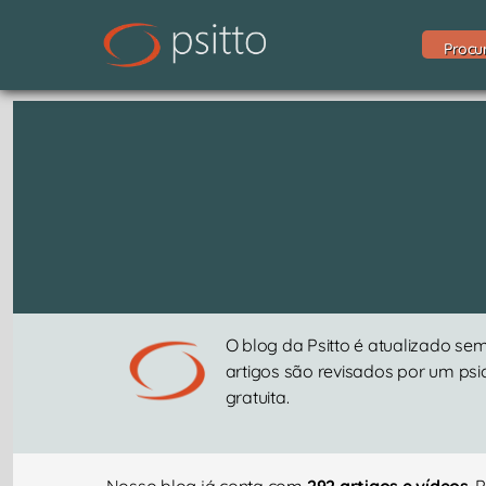
Procu
O blog da Psitto é atualizado s
artigos são revisados por um ps
gratuita.
Nosso blog já conta com
292 artigos e vídeos
. 