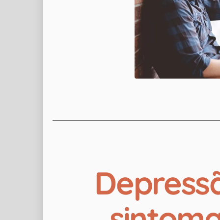
Depressã
sintoma