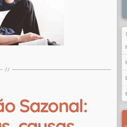
o Sazonal:
s, causas,
s