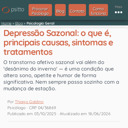
Mais
Procurar
Como
Blog
Contato
Psicólogo
funciona
Home
»
Blog
»
Psicologia Geral
Depressão Sazonal: o que é,
principais causas, sintomas e
tratamentos
O transtorno afetivo sazonal vai além do
'desânimo do inverno' — é uma condição que
altera sono, apetite e humor de forma
significativa. Nem sempre passa sozinho com a
mudança de estação.
Por
Thiago Galdino
Psicólogo · CRP 04/36869
Publicado em 03/10/2025 · Atualizado em 18/06/2026