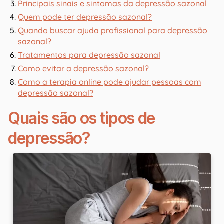
Principais sinais e sintomas da depressão sazonal
Quem pode ter depressão sazonal?
Quando buscar ajuda profissional para depressão
sazonal?
Tratamentos para depressão sazonal
Como evitar a depressão sazonal?
Como a terapia online pode ajudar pessoas com
depressão sazonal?
Quais são os tipos de
depressão?