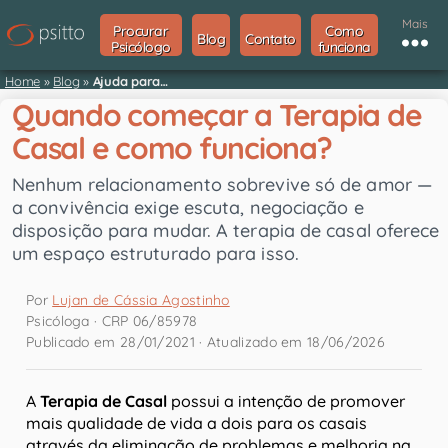
Mais
Procurar
Como
Blog
Contato
Psicólogo
funciona
Home
»
Blog
»
Ajuda para…
Quando começar a Terapia de
Casal e como funciona?
Nenhum relacionamento sobrevive só de amor —
a convivência exige escuta, negociação e
disposição para mudar. A terapia de casal oferece
um espaço estruturado para isso.
Por
Lujan de Cássia Agostinho
Psicóloga · CRP 06/85978
Publicado em 28/01/2021 · Atualizado em 18/06/2026
A
Terapia de Casal
possui a intenção de promover
mais qualidade de vida a dois para os casais
através da eliminação de problemas e melhoria na