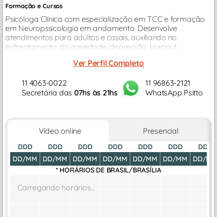
Formação e Cursos
Psicóloga Clínica com especialização em TCC e formação
em Neuropssicologia em andamento. Desenvolve
atendimentos para adultos e casais, auxiliando no
enfrentamento da ansiedade, depressão, burnout,
compulsões, conflitos afetivos e mudanças de carreira...
Ver Perfil Completo
11 4063-0022
11 96863-2121
Secretária das
07hs às 21hs
WhatsApp Psitto
Vídeo online
Presencial
DDD
DDD
DDD
DDD
DDD
DDD
DDD
DD/MM
DD/MM
DD/MM
DD/MM
DD/MM
DD/MM
DD/M
* HORÁRIOS DE
BRASIL/BRASÍLIA
Carregando horários...