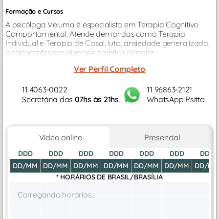
Formação e Cursos
A psicóloga Veluma é especialista em Terapia Cognitivo
Comportamental. Atende demandas como Terapia
Individual e Terapia de Casal, luto, ansiedade generalizada,
adolescentes em diversos âmbitos (escolar,
aconselhamento parental, orientação sexual e demais
Ver Perfil Completo
conflitos próprios da idade).
11 4063-0022
11 96863-2121
Secretária das
07hs às 21hs
WhatsApp Psitto
Vídeo online
Presencial
DDD
DDD
DDD
DDD
DDD
DDD
DDD
DD/MM
DD/MM
DD/MM
DD/MM
DD/MM
DD/MM
DD/M
* HORÁRIOS DE
BRASIL/BRASÍLIA
Carregando horários...