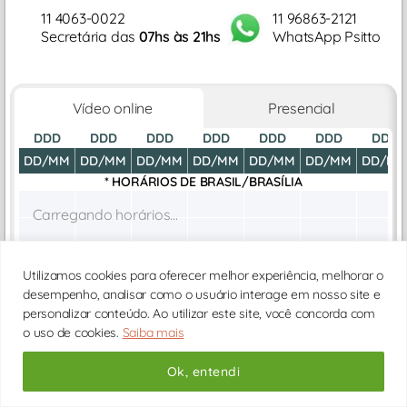
11 4063-0022
11 96863-2121
Secretária das
07hs às 21hs
WhatsApp Psitto
Vídeo online
Presencial
DDD
DDD
DDD
DDD
DDD
DDD
DDD
DD/MM
DD/MM
DD/MM
DD/MM
DD/MM
DD/MM
DD/M
* HORÁRIOS DE
BRASIL/BRASÍLIA
Carregando horários...
Utilizamos cookies para oferecer melhor experiência, melhorar o
desempenho, analisar como o usuário interage em nosso site e
personalizar conteúdo. Ao utilizar este site, você concorda com
o uso de cookies.
Saiba mais
Ok, entendi