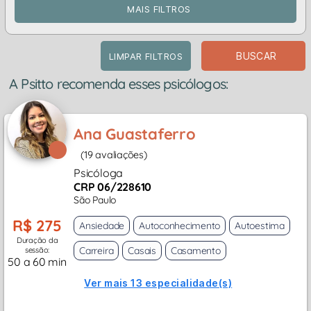
MAIS FILTROS
BUSCAR
LIMPAR FILTROS
A Psitto recomenda esses psicólogos:
Ana Guastaferro
(19 avaliações)
Psicóloga
CRP 06/228610
São Paulo
R$ 275
Ansiedade
Autoconhecimento
Autoestima
Duração da
Carreira
Casais
Casamento
sessão:
50 a 60 min
Ver mais 13 especialidade(s)