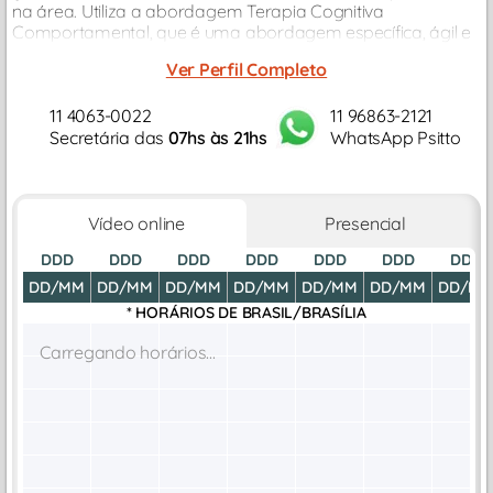
na área. Utiliza a abordagem Terapia Cognitiva
Comportamental, que é uma abordagem específica, ágil e
orientada ao problema atual do paciente, visando
Ver Perfil Completo
amenização de sofrimento psicológico.
11 4063-0022
11 96863-2121
Secretária das
07hs às 21hs
WhatsApp Psitto
Vídeo online
Presencial
DDD
DDD
DDD
DDD
DDD
DDD
DDD
DD/MM
DD/MM
DD/MM
DD/MM
DD/MM
DD/MM
DD/M
* HORÁRIOS DE
BRASIL/BRASÍLIA
Carregando horários...