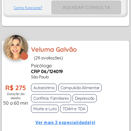
AGENDAR CONSULTA
Como funciona?
Veluma Galvão
(29 avaliações)
Psicóloga
CRP 06/124019
São Paulo
R$ 275
Autoestima
Compulsão Alimentar
Duração da
Conflitos Familiares
Depressão
sessão:
50 a 60 min
Morte e Luto
TDAH e TDA
Ver mais 3 especialidade(s)