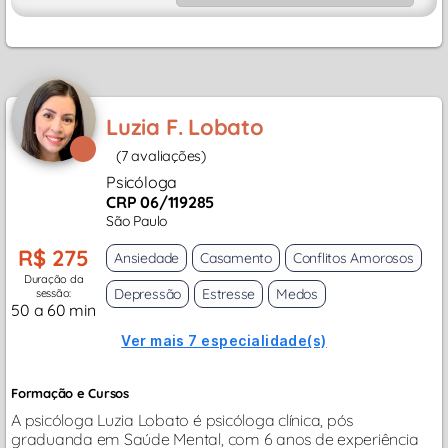
Luzia F. Lobato
(7 avaliações)
Psicóloga
CRP 06/119285
São Paulo
R$ 275
Ansiedade
Casamento
Conflitos Amorosos
Duração da
Depressão
Estresse
Medos
sessão:
50 a 60 min
Ver mais 7 especialidade(s)
Formação e Cursos
A psicóloga Luzia Lobato é psicóloga clínica, pós
graduanda em Saúde Mental, com 6 anos de experiência