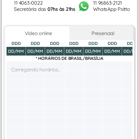
11 4063-0022
11 96863-2121
Secretária das
07hs às 21hs
WhatsApp Psitto
Vídeo online
Presencial
DDD
DDD
DDD
DDD
DDD
DDD
DDD
DD/MM
DD/MM
DD/MM
DD/MM
DD/MM
DD/MM
DD/M
* HORÁRIOS DE
BRASIL/BRASÍLIA
Carregando horários...