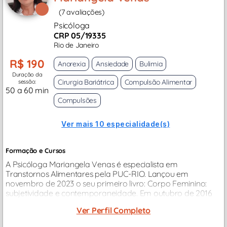
(7 avaliações)
Psicóloga
CRP 05/19335
Rio de Janeiro
R$ 190
Anorexia
Ansiedade
Bulimia
Duração da
Cirurgia Bariátrica
Compulsão Alimentar
sessão:
50 a 60 min
Compulsões
Ver mais 10 especialidade(s)
Formação e Cursos
A Psicóloga Mariangela Venas é especialista em
Transtornos Alimentares pela PUC-RIO. Lançou em
novembro de 2023 o seu primeiro livro: Corpo Feminino:
subjetividade e contemporaneidade. Em outubro de 2016
teve artigo publicado no livro: A estética alimentar no
Ver Perfil Completo
desenvolvimento humano...