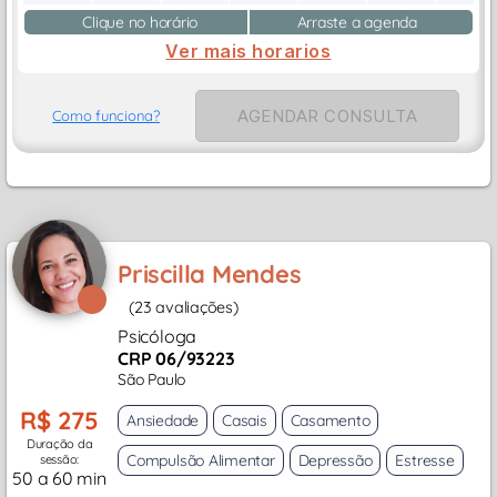
Clique no horário
Arraste a agenda
Ver mais horarios
AGENDAR CONSULTA
Como funciona?
Priscilla Mendes
(23 avaliações)
Psicóloga
CRP 06/93223
São Paulo
R$ 275
Ansiedade
Casais
Casamento
Duração da
Compulsão Alimentar
Depressão
Estresse
sessão:
50 a 60 min