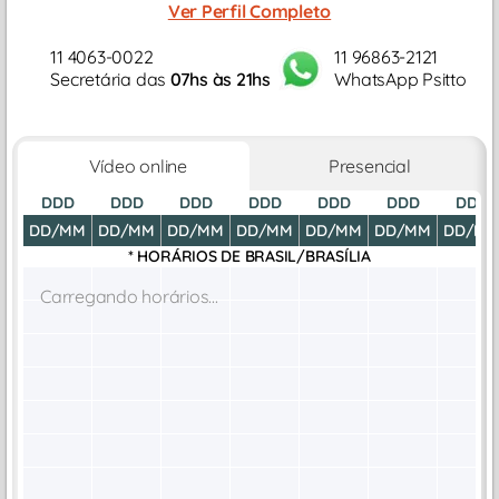
Ver Perfil Completo
11 4063-0022
11 96863-2121
Secretária das
07hs às 21hs
WhatsApp Psitto
Vídeo online
Presencial
DDD
DDD
DDD
DDD
DDD
DDD
DDD
DD/MM
DD/MM
DD/MM
DD/MM
DD/MM
DD/MM
DD/M
* HORÁRIOS DE
BRASIL/BRASÍLIA
Carregando horários...