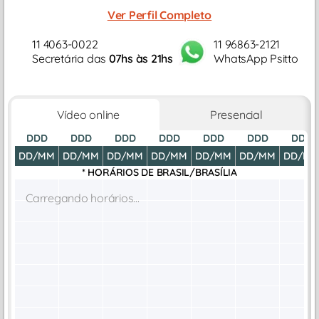
afetivo, relacionamentos profissionais, autoconhecimento,
Ver Perfil Completo
autodesenvolvimento...
11 4063-0022
11 96863-2121
Secretária das
07hs às 21hs
WhatsApp Psitto
Vídeo online
Presencial
DDD
DDD
DDD
DDD
DDD
DDD
DDD
DD/MM
DD/MM
DD/MM
DD/MM
DD/MM
DD/MM
DD/M
* HORÁRIOS DE
BRASIL/BRASÍLIA
Carregando horários...