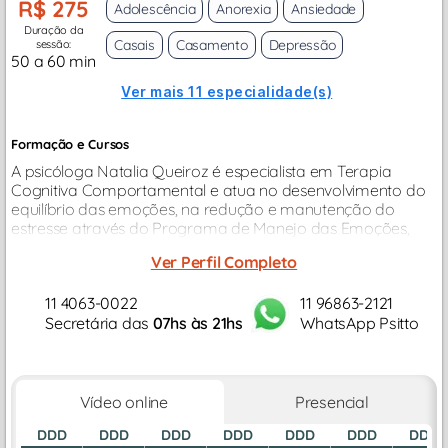
R$ 275
Adolescência
Anorexia
Ansiedade
Duração da
Casais
Casamento
Depressão
sessão:
50 a 60 min
Ver mais 11 especialidade(s)
Formação e Cursos
A psicóloga Natalia Queiroz é especialista em Terapia
Cognitiva Comportamental e atua no desenvolvimento do
equilíbrio das emoções, na redução e manutenção do
estresse através do Programa de Manejo das Emoções,
tendo como foco em sua atuação clínica a Terapia
Ver Perfil Completo
Individual, Terapia de Casal...
11 4063-0022
11 96863-2121
Secretária das
07hs às 21hs
WhatsApp Psitto
Vídeo online
Presencial
DDD
DDD
DDD
DDD
DDD
DDD
DDD