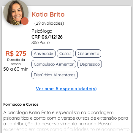
Katia Brito
(29 avaliações)
Psicóloga
CRP 06/112126
São Paulo
R$ 275
Ansiedade
Casais
Casamento
Duração da
Compulsão Alimentar
Depressão
sessão:
50 a 60 min
Distúrbios Alimentares
Ver mais 5 especialidade(s)
Formação e Cursos
A psicóloga Katia Brito é especialista na abordagem
psicanalítica e conta com diversos cursos de extensão para
a contribuição do desenvolvimento humano. Possui
experiência em casos como dificuldades no relacionamento