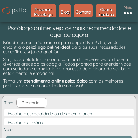
Mais
Procurar
Como
Blog
Contato
Psicólogo
funciona
Psicólogo online: veja os mais recomendados e
agende agora
Não deixe sua saúde mental para depois! Na Psitto, você
encontra o
psicólogo online ideal
para as suas necessidades
específicas, seja ela qual for.
Sim, nossa plataforma conta com um time de especialistas em
diversas áreas da psicologia. Todos prontos para atender você
com seriedade e auxiliá-lo no processo de melhora do seu bem-
estar mental e emocional.
Tenha um
atendimento online psicológico
com os melhores
profissionais e no conforto da sua casa!
Tipo:
Presencial
Escolha a especialidade ou deixe em branco
Escolha os horários
Valor: