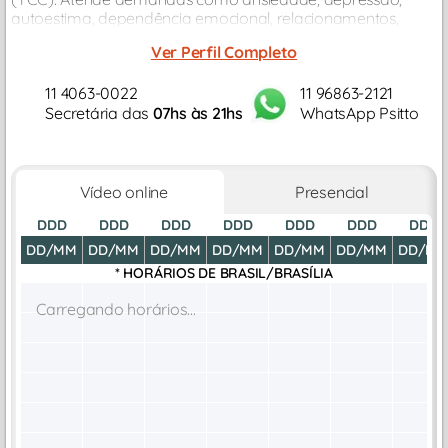
autoestima, dependência emocional, relacionamentos,
autoconhecimento e desenvolvimento da saúde mental...
Ver Perfil Completo
11 4063-0022
11 96863-2121
Secretária das
07hs às 21hs
WhatsApp Psitto
Vídeo online
Presencial
DDD
DDD
DDD
DDD
DDD
DDD
DDD
DD/MM
DD/MM
DD/MM
DD/MM
DD/MM
DD/MM
DD/M
* HORÁRIOS DE
BRASIL/BRASÍLIA
Carregando horários...