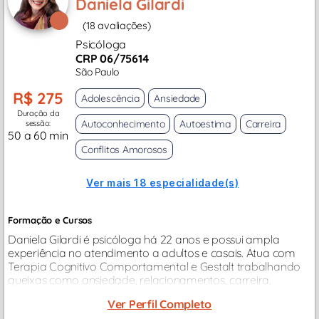
Daniela Gilardi
(18 avaliações)
Psicóloga
CRP 06/75614
São Paulo
R$ 275
Adolescência
Ansiedade
Duração da
Autoconhecimento
Autoestima
Carreira
sessão:
50 a 60 min
Conflitos Amorosos
Ver mais 18 especialidade(s)
Formação e Cursos
Daniela Gilardi é psicóloga há 22 anos e possui ampla
experiência no atendimento a adultos e casais. Atua com
Terapia Cognitivo Comportamental e Gestalt trabalhando
queixas como ansiedade, relacionamentos, carreira,
depressão, autoestima, estresse, autodesenvolvimento,
Ver Perfil Completo
autoconhecimento...