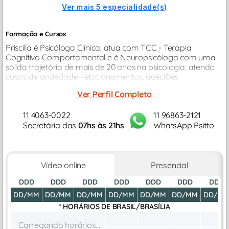
Ver mais 5 especialidade(s)
Formação e Cursos
Priscilla é Psicóloga Clínica, atua com TCC - Terapia
Cognitivo Comportamental e é Neuropsicóloga com uma
sólida trajetória de mais de 20 anos na psicologia, atendo
casos de ansiedade, relacionamentos, questões
profissionais, depressão...
Ver Perfil Completo
11 4063-0022
11 96863-2121
Secretária das
07hs às 21hs
WhatsApp Psitto
Vídeo online
Presencial
DDD
DDD
DDD
DDD
DDD
DDD
DDD
DD/MM
DD/MM
DD/MM
DD/MM
DD/MM
DD/MM
DD/M
* HORÁRIOS DE
BRASIL/BRASÍLIA
Carregando horários...