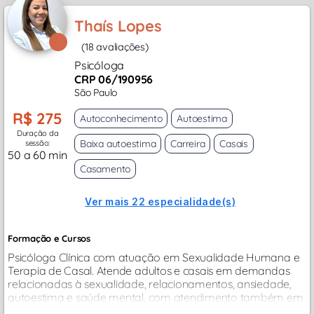
Thaís Lopes
(18 avaliações)
Psicóloga
CRP 06/190956
São Paulo
R$ 275
Autoconhecimento
Autoestima
Duração da
Baixa autoestima
Carreira
Casais
sessão:
50 a 60 min
Casamento
Ver mais 22 especialidade(s)
Formação e Cursos
Psicóloga Clínica com atuação em Sexualidade Humana e
Terapia de Casal. Atende adultos e casais em demandas
relacionadas à sexualidade, relacionamentos, ansiedade,
autoestima e saúde mental, com atendimento também em
inglês...