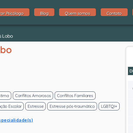
rar Psicólogo
Blog
Quem somos
Contato
ns Lobo
obo
D
stima
Conflitos Amorosos
Conflitos Familiares
ção Escolar
Estresse
Estresse pós-traumático
LGBTQI+
specialidade(s)