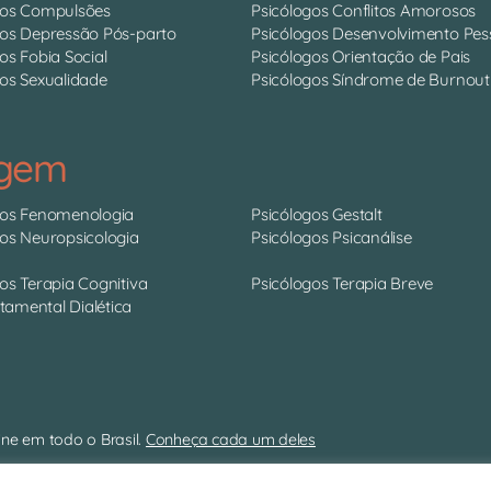
gos Compulsões
Psicólogos Conflitos Amorosos
gos Depressão Pós-parto
Psicólogos Desenvolvimento Pes
os Fobia Social
Psicólogos Orientação de Pais
os Sexualidade
Psicólogos Síndrome de Burnout
agem
gos Fenomenologia
Psicólogos Gestalt
gos Neuropsicologia
Psicólogos Psicanálise
os Terapia Cognitiva
Psicólogos Terapia Breve
amental Dialética
ne em todo o Brasil.
Conheça cada um deles
11 4063-0022 | contato@psitto.com.br |
Endereço Administrativo