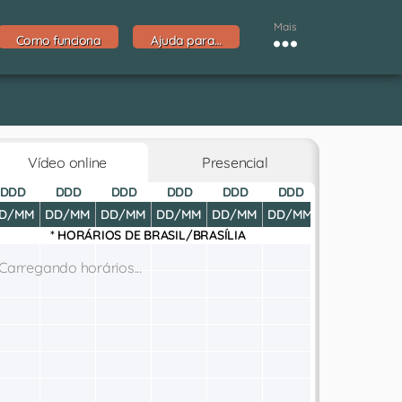
Mais
Como funciona
Ajuda para…
Vídeo online
Presencial
DDD
DDD
DDD
DDD
DDD
DDD
DDD
D
D/MM
DD/MM
DD/MM
DD/MM
DD/MM
DD/MM
DD/MM
DD
* HORÁRIOS DE
BRASIL/BRASÍLIA
Carregando horários...