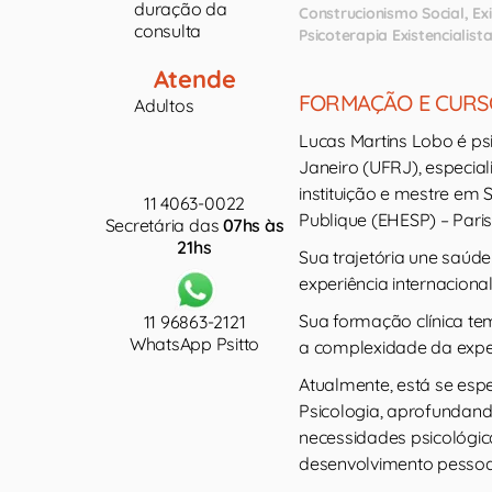
duração da
Construcionismo Social
Ex
consulta
Psicoterapia Existencialist
Atende
FORMAÇÃO E CURS
Adultos
Lucas Martins Lobo é ps
Janeiro (UFRJ), especia
instituição e mestre em
11 4063-0022
Publique (EHESP) – Paris
Secretária das
07hs às
21hs
Sua trajetória une saúde
experiência internaciona
Sua formação clínica t
11 96863-2121
WhatsApp Psitto
a complexidade da expe
Atualmente, está se es
Psicologia, aprofundan
necessidades psicológic
desenvolvimento pessoa