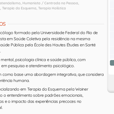
istencialismo
Humanista / Centrada na Pessoa
a
Terapia do Esquema
Terapia Holística
OS
icólogo formado pela Universidade Federal do Rio de
lista em Saúde Coletiva pela residência na mesma
 Saúde Pública pela École des Hautes Études en Santé
.
 mental, psicologia clínica e saúde pública, com
l em pesquisa e atendimento psicológico.
em como base uma abordagem integrativa, que considera
riência humana.
pecializando em Terapia do Esquema pela Wainer
do o entendimento sobre padrões emocionais,
as e o impacto das experiências precoces no
l.