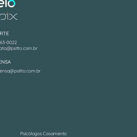
RTE
063-0022
ato@psitto.com.br
ENSA
ensa@psitto.com.br
Psicólogos Casamento