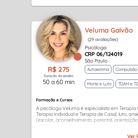
Veluma Galvão
(29 avaliações)
Psicóloga
CRP 06/124019
São Paulo
R$ 275
Autoestima
Compulsão 
Duração da sessão:
50 a 60 min
Morte e Luto
TDAH e T
Formação e Cursos
A psicóloga Veluma é especialista em Terap
Terapia Individual e Terapia de Casal, luto, a
(escolar, aconselhamento parental, orientação 
Ver 