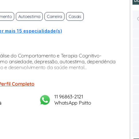
D
imento
Autoestima
Carreira
Casais
er mais 15 especialidade(s)
álise do Comportamento e Terapia Cognitivo-
o ansiedade, depressão, autoestima, dependência
o e desenvolvimento da saúde mental...
Perfil Completo
11 96863-2121
s
WhatsApp Psitto