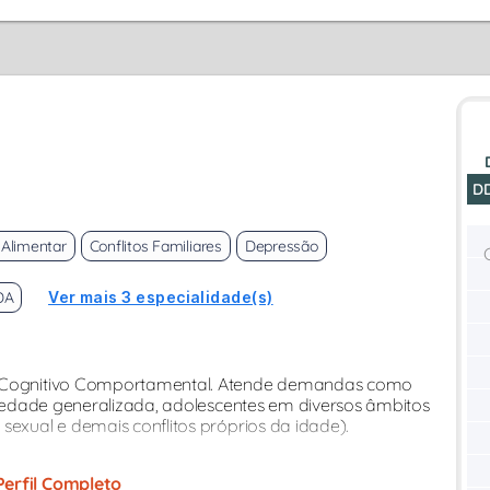
D
Alimentar
Conflitos Familiares
Depressão
DA
Ver mais 3 especialidade(s)
ia Cognitivo Comportamental. Atende demandas como
nsiedade generalizada, adolescentes em diversos âmbitos
sexual e demais conflitos próprios da idade).
Perfil Completo