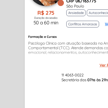
CRP 06/163775
São Paulo
R$ 275
Ansiedade
Autoconhec
Duração da sessão:
50 a 60 min
Conflitos Amorosos
V
Formação e Cursos
Psicóloga Clínica com atuação baseada na An
Comportamental (TCC). Atende demandas com
emocional, relacionamentos, autoconheciment
Ver 
11 4063-0022
Secretária das
07hs às 21h