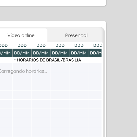
Vídeo online
Presencial
DDD
DDD
DDD
DDD
DDD
DDD
DDD
D
D/MM
DD/MM
DD/MM
DD/MM
DD/MM
DD/MM
DD/MM
DD
* HORÁRIOS DE
BRASIL/BRASÍLIA
Carregando horários...