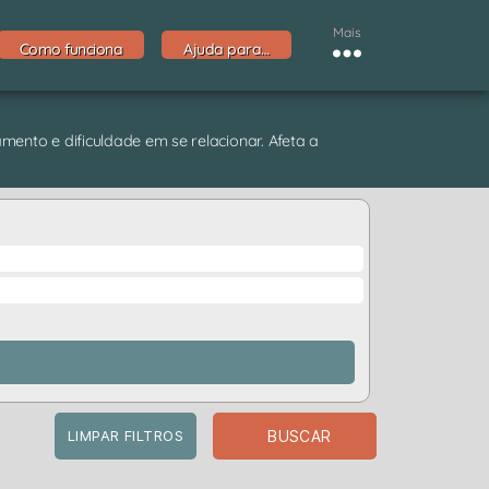
Mais
Como funciona
Ajuda para…
ento e dificuldade em se relacionar. Afeta a
BUSCAR
LIMPAR FILTROS