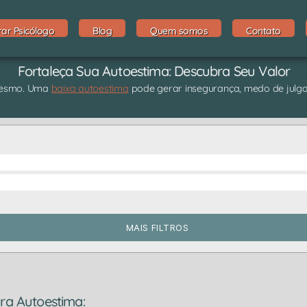
rar Psicólogo
Blog
Quem somos
Contato
Fortaleça Sua Autoestima: Descubra Seu Valor
 mesmo. Uma
baixa autoestima
pode gerar insegurança, medo de julgam
MAIS FILTROS
ra Autoestima: