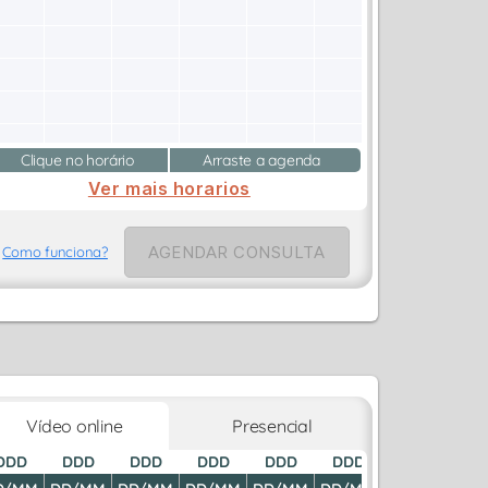
Clique no horário
Arraste a agenda
Ver mais horarios
AGENDAR CONSULTA
Como funciona?
Vídeo online
Presencial
DDD
DDD
DDD
DDD
DDD
DDD
DDD
D