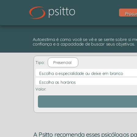
Procu
Autoestima é como você se vê e se sente sobre si
confiança e a capacidade de buscar seus objetivos.
Tipo:
Presencial
Escolha a especialidade ou deixe em branco
Escolha os horários
Valor:
A Psitto recomenda esses psicólogos pa