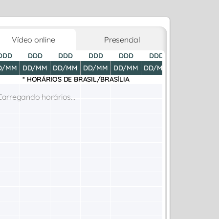
Vídeo online
Presencial
DDD
DDD
DDD
DDD
DDD
DDD
DDD
D
D/MM
DD/MM
DD/MM
DD/MM
DD/MM
DD/MM
DD/MM
DD
* HORÁRIOS DE
BRASIL/BRASÍLIA
Carregando horários...