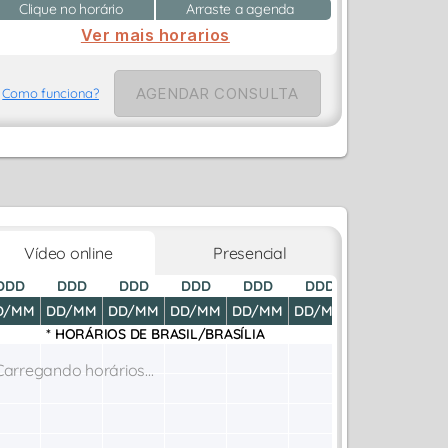
Clique no horário
Arraste a agenda
Ver mais horarios
AGENDAR CONSULTA
Como funciona?
Vídeo online
Presencial
DDD
DDD
DDD
DDD
DDD
DDD
DDD
D
D/MM
DD/MM
DD/MM
DD/MM
DD/MM
DD/MM
DD/MM
DD
* HORÁRIOS DE
BRASIL/BRASÍLIA
Carregando horários...