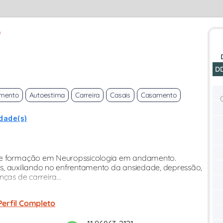
o
D
imento
Autoestima
Carreira
Casais
Casamento
idade(s)
C e formação em Neuropssicologia em andamento.
s, auxiliando no enfrentamento da ansiedade, depressão,
ças de carreira...
Perfil Completo