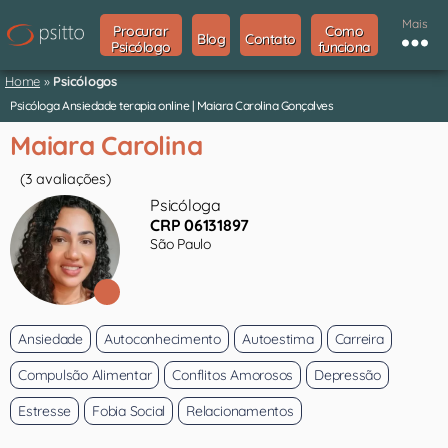
Mais
Procurar
Como
Blog
Contato
Psicólogo
funciona
Home
»
Psicólogos
Psicóloga Ansiedade terapia online | Maiara Carolina Gonçalves
Maiara Carolina
(3 avaliações)
Psicóloga
CRP 06131897
São Paulo
Ansiedade
Autoconhecimento
Autoestima
Carreira
Compulsão Alimentar
Conflitos Amorosos
Depressão
Estresse
Fobia Social
Relacionamentos