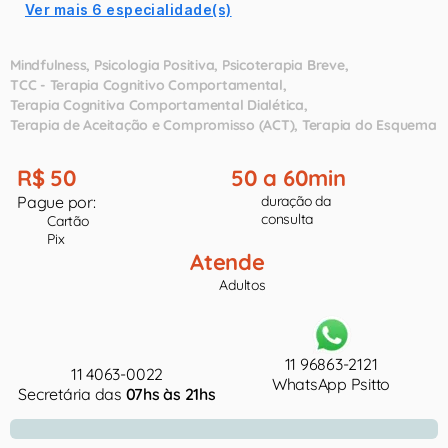
Ver mais 6 especialidade(s)
Mindfulness
Psicologia Positiva
Psicoterapia Breve
TCC - Terapia Cognitivo Comportamental
Terapia Cognitiva Comportamental Dialética
Terapia de Aceitação e Compromisso (ACT)
Terapia do Esquema
R$ 50
50 a 60min
Pague por:
duração da
consulta
Cartão
Pix
Atende
Adultos
11 96863-2121
11 4063-0022
WhatsApp Psitto
Secretária das
07hs às 21hs