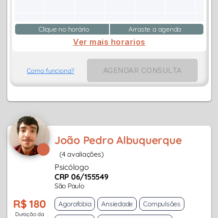
Clique no horário
Arraste a agenda
Ver mais horarios
AGENDAR CONSULTA
Como funciona?
João Pedro Albuquerque
(4 avaliações)
Psicólogo
CRP 06/155549
São Paulo
R$ 180
Agorafobia
Ansiedade
Compulsões
Duração da