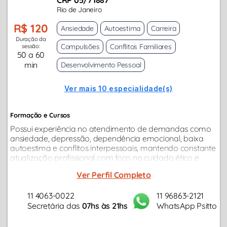
Rio de Janeiro
R$ 120
Ansiedade
Autoestima
Carreira
Duração da
Compulsões
Conflitos Familiares
sessão:
50 a 60
min
Desenvolvimento Pessoal
Ver mais 10 especialidade(s)
Formação e Cursos
Possui experiência no atendimento de demandas como
ansiedade, depressão, dependência emocional, baixa
autoestima e conflitos interpessoais, mantendo constante
atualização profissional com foco no cuidado ético e
responsável de cada paciente...
Ver Perfil Completo
11 4063-0022
11 96863-2121
Secretária das
07hs às 21hs
WhatsApp Psitto