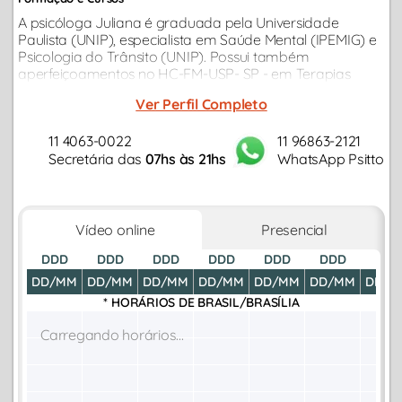
A psicóloga Juliana é graduada pela Universidade
Paulista (UNIP), especialista em Saúde Mental (IPEMIG) e
Psicologia do Trânsito (UNIP). Possui também
aperfeiçoamentos no HC-FM-USP- SP - em Terapias
Cognitivas Comportamentais nos transtornos de
Ver Perfil Completo
ansiedade
11 4063-0022
11 96863-2121
Secretária das
07hs às 21hs
WhatsApp Psitto
Vídeo online
Presencial
DDD
DDD
DDD
DDD
DDD
DDD
DDD
DD/MM
DD/MM
DD/MM
DD/MM
DD/MM
DD/MM
DD/M
* HORÁRIOS DE
BRASIL/BRASÍLIA
Carregando horários...