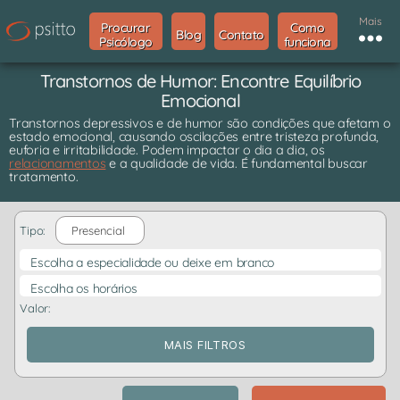
Mais
Procurar
Como
Blog
Contato
Psicólogo
funciona
Transtornos de Humor: Encontre Equilíbrio
Emocional
Transtornos depressivos e de humor são condições que afetam o
estado emocional, causando oscilações entre tristeza profunda,
euforia e irritabilidade. Podem impactar o dia a dia, os
relacionamentos
e a qualidade de vida. É fundamental buscar
tratamento.
Tipo:
Presencial
Escolha a especialidade ou deixe em branco
Escolha os horários
Valor:
MAIS FILTROS