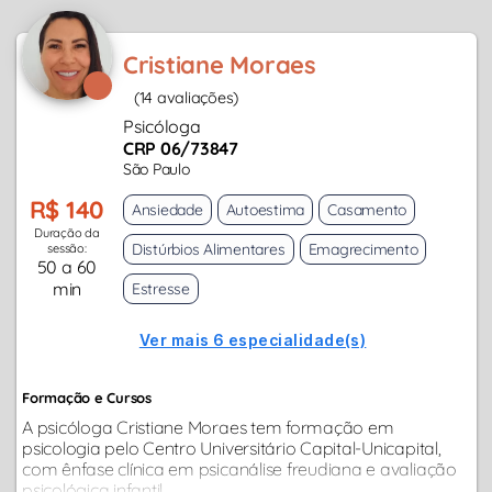
Cristiane Moraes
(14 avaliações)
Psicóloga
CRP 06/73847
São Paulo
R$ 140
Ansiedade
Autoestima
Casamento
Duração da
Distúrbios Alimentares
Emagrecimento
sessão:
50 a 60
min
Estresse
Ver mais 6 especialidade(s)
Formação e Cursos
A psicóloga Cristiane Moraes tem formação em
psicologia pelo Centro Universitário Capital-Unicapital,
com ênfase clínica em psicanálise freudiana e avaliação
psicológica infantil.