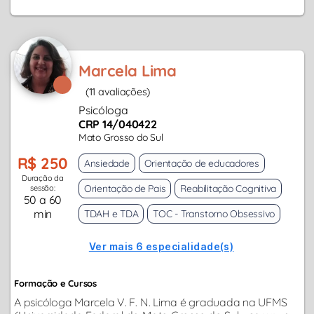
Marcela Lima
(11 avaliações)
Psicóloga
CRP 14/040422
Mato Grosso do Sul
R$ 250
Ansiedade
Orientação de educadores
Duração da
Orientação de Pais
Reabilitação Cognitiva
sessão:
50 a 60
min
TDAH e TDA
TOC - Transtorno Obsessivo
Ver mais 6 especialidade(s)
Formação e Cursos
A psicóloga Marcela V. F. N. Lima é graduada na UFMS