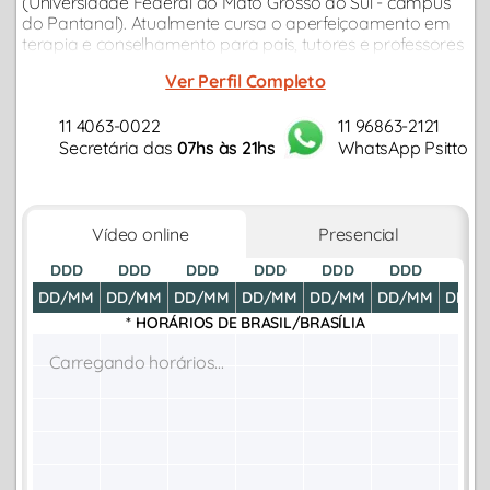
(Universidade Federal do Mato Grosso do Sul - campus
do Pantanal). Atualmente cursa o aperfeiçoamento em
terapia e conselhamento para pais, tutores e professores
em Applied Behavior Analysis - ABA (Análise do
Ver Perfil Completo
Comportamento Aplicada).
11 4063-0022
11 96863-2121
Secretária das
07hs às 21hs
WhatsApp Psitto
Vídeo online
Presencial
DDD
DDD
DDD
DDD
DDD
DDD
DDD
DD/MM
DD/MM
DD/MM
DD/MM
DD/MM
DD/MM
DD/M
* HORÁRIOS DE
BRASIL/BRASÍLIA
Carregando horários...