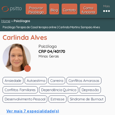
Mais
Procurar
Como
Blog
Contato
Psicólogo
funciona
Home
»
Psicólogos
Psicóloga Terapia de Casal terapia online | Carlinda Martins Sampaio Alves
Carlinda Alves
Psicóloga
CRP 04/40170
Minas Gerais
Ansiedade
Autoestima
Carreira
Conflitos Amorosos
Conflitos Familiares
Dependência Química
Depressão
Desenvolvimento Pessoal
Estresse
Síndrome de Burnout
Ver mais 7 especialidade(s)