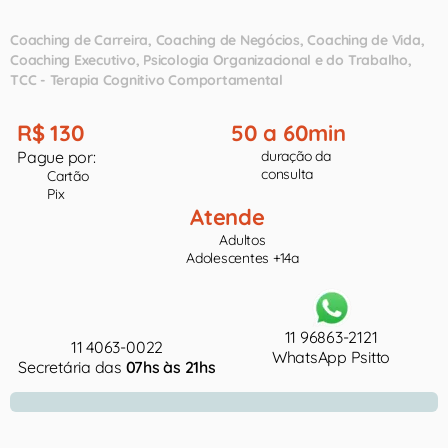
Coaching de Carreira
Coaching de Negócios
Coaching de Vida
Coaching Executivo
Psicologia Organizacional e do Trabalho
TCC - Terapia Cognitivo Comportamental
R$ 130
50 a 60min
Pague por:
duração da
consulta
Cartão
Pix
Atende
Adultos
Adolescentes +14a
11 96863-2121
11 4063-0022
WhatsApp Psitto
Secretária das
07hs às 21hs