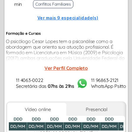
min
Conflitos Familiares
Ver mais 9 especialidade(s)
Formação e Cursos
O psicólogo Cesar Lopes tem a psicanálise como a
abordagem que orienta sua atuação profissional. É
formado em Licenciatura em Música (2009) e Psicologia
(2017), ambas graduações pela Universidade Federal do
Pará.
Ver Perfil Completo
11 4063-0022
11 96863-2121
Secretária das
07hs às 21hs
WhatsApp Psitto
Vídeo online
Presencial
DDD
DDD
DDD
DDD
DDD
DDD
DDD
DD/MM
DD/MM
DD/MM
DD/MM
DD/MM
DD/MM
DD/M