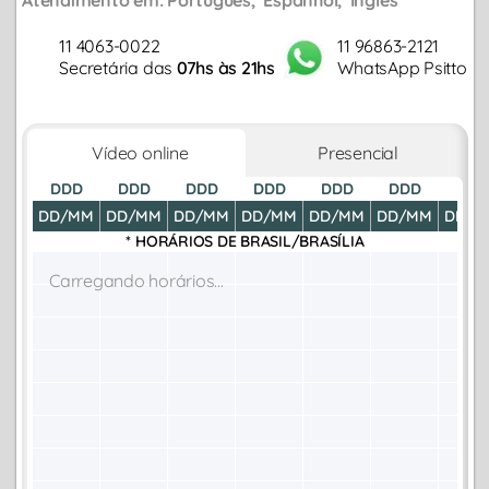
Atendimento em:
Português
Espanhol
Inglês
11 4063-0022
11 96863-2121
Secretária das
07hs às 21hs
WhatsApp Psitto
Vídeo online
Presencial
DDD
DDD
DDD
DDD
DDD
DDD
DDD
DD/MM
DD/MM
DD/MM
DD/MM
DD/MM
DD/MM
DD/M
* HORÁRIOS DE
BRASIL/BRASÍLIA
Carregando horários...