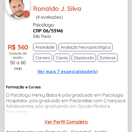
Ronaldo J. Silva
(4 avaliações)
Psicólogo
CRP 06/53146
São Paulo
R$ 360
Ansiedade
Avaliação Neuropsicológica
Duração da
Carreira
Casais
Depressão
Estresse
sessão:
50 a 60
min
Ver mais 7 especialidade(s)
Formação e Cursos
O Psicólogo Henry Baba é pós-graduado em Psicologia
Hospitalar, pós-graduado em Psicanálise com Crianças e
Adolescentes, pós-graduando em Saúde Mental e
Psiquiatria.
Ver Perfil Completo