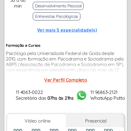
50 a 60
min
Desenvolvimento Pessoal
Entrevistas Psicológicas
Ver mais 5 especialidade(s)
Formação e Cursos
Psicóloga pela Universidade Federal de Goiás desde
2010, com formação em Psicodrama e Sociodrama pela
ABPS (Associação de Psicodrama e Sociodrama em SP),
com experiência em atendimento clínico há mais de 12
anos.
Ver Perfil Completo
11 4063-0022
11 96863-2121
Secretária das
07hs às 21hs
WhatsApp Psitto
Vídeo online
Presencial
DDD
DDD
DDD
DDD
DDD
DDD
DDD