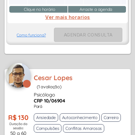
Clique no horário
Arraste a agenda
Ver mais horarios
AGENDAR CONSULTA
Como funciona?
Cesar Lopes
(1 avaliação)
Psicólogo
CRP 10/06904
Pará
R$ 130
Ansiedade
Autoconhecimento
Carreira
Duração da
Compulsões
Conflitos Amorosos
sessão:
50 a 60