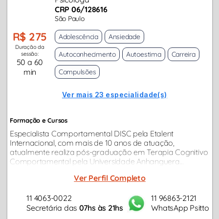
CRP 06/128616
São Paulo
R$ 275
Adolescência
Ansiedade
Duração da
Autoconhecimento
Autoestima
Carreira
sessão:
50 a 60
min
Compulsões
Ver mais 23 especialidade(s)
Formação e Cursos
Especialista Comportamental DISC pela Etalent
Internacional, com mais de 10 anos de atuação,
atualmente realiza pós-graduação em Terapia Cognitivo
Comportamental pela Universidade Anhanguera...
Ver Perfil Completo
11 4063-0022
11 96863-2121
Secretária das
07hs às 21hs
WhatsApp Psitto