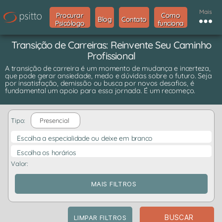
Mais
Procurar
Como
Blog
Contato
Psicólogo
funciona
Transição de Carreiras: Reinvente Seu Caminho
Profissional
A transição de carreira é um momento de mudança e incerteza,
que pode gerar ansiedade, medo e dúvidas sobre o futuro. Seja
por insatisfação, demissão ou busca por novos desafios, é
fundamental um apoio para essa jornada. É um recomeço.
Tipo:
Presencial
Escolha a especialidade ou deixe em branco
Escolha os horários
Valor:
MAIS FILTROS
BUSCAR
LIMPAR FILTROS