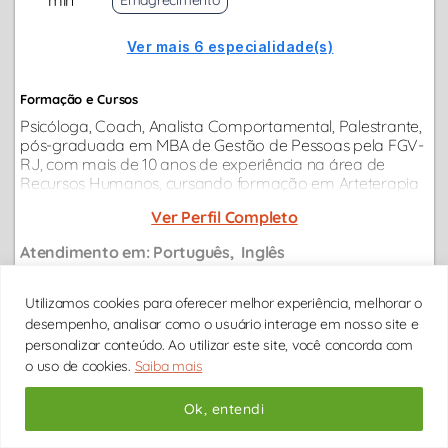
Ver mais 6 especialidade(s)
Formação e Cursos
Psicóloga, Coach, Analista Comportamental, Palestrante,
pós-graduada em MBA de Gestão de Pessoas pela FGV-
RJ, com mais de 10 anos de experiência na área de
Recursos Humanos, cursando formação em Arteterapia
pela clínica POMAR.
Ver Perfil Completo
Atendimento em:
Português
Inglês
11 4063-0022
11 96863-2121
Utilizamos cookies para oferecer melhor experiência, melhorar o
Secretária das
07hs às 21hs
WhatsApp Psitto
desempenho, analisar como o usuário interage em nosso site e
personalizar conteúdo. Ao utilizar este site, você concorda com
o uso de cookies.
Saiba mais
Vídeo online
Presencial
Ok, entendi
DDD
DDD
DDD
DDD
DDD
DDD
DDD