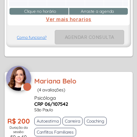
Clique no horário
Arraste a agenda
Ver mais horarios
AGENDAR CONSULTA
Como funciona?
Mariana Belo
(4 avaliações)
Psicóloga
CRP 06/107542
São Paulo
R$ 200
Autoestima
Carreira
Coaching
Duração da
Conflitos Familiares
sessão: