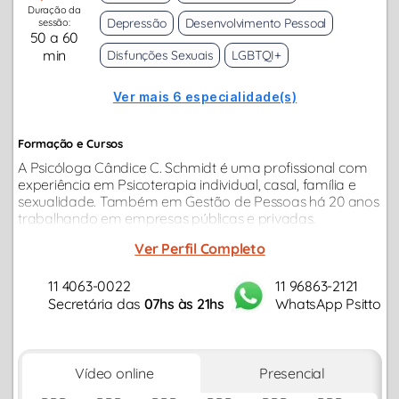
Duração da
Depressão
Desenvolvimento Pessoal
sessão:
50 a 60
min
Disfunções Sexuais
LGBTQI+
Ver mais 6 especialidade(s)
Formação e Cursos
A Psicóloga Cândice C. Schmidt é uma profissional com
experiência em Psicoterapia individual, casal, família e
sexualidade. Também em Gestão de Pessoas há 20 anos
trabalhando em empresas públicas e privadas.
Graduação em Psicologia na PUCRS.
Ver Perfil Completo
11 4063-0022
11 96863-2121
Secretária das
07hs às 21hs
WhatsApp Psitto
Vídeo online
Presencial