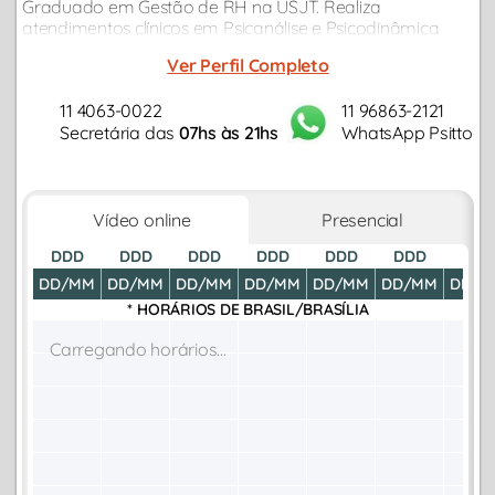
Graduado em Gestão de RH na USJT. Realiza
atendimentos clínicos em Psicanálise e Psicodinâmica
com adolescentes, adultos e idosos, em diferentes
Ver Perfil Completo
demandas como ansiedade, burnout, depressão,
autoestima.
11 4063-0022
11 96863-2121
Secretária das
07hs às 21hs
WhatsApp Psitto
Vídeo online
Presencial
DDD
DDD
DDD
DDD
DDD
DDD
DDD
DD/MM
DD/MM
DD/MM
DD/MM
DD/MM
DD/MM
DD/M
* HORÁRIOS DE
BRASIL/BRASÍLIA
Carregando horários...