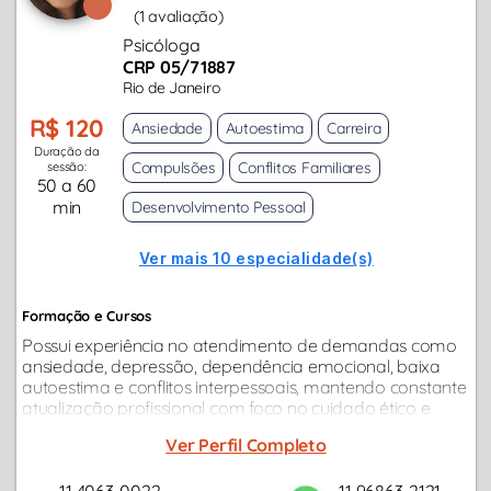
(1 avaliação)
Psicóloga
CRP 05/71887
Rio de Janeiro
R$ 120
Ansiedade
Autoestima
Carreira
Duração da
Compulsões
Conflitos Familiares
sessão:
50 a 60
min
Desenvolvimento Pessoal
Ver mais 10 especialidade(s)
Formação e Cursos
Possui experiência no atendimento de demandas como
ansiedade, depressão, dependência emocional, baixa
autoestima e conflitos interpessoais, mantendo constante
atualização profissional com foco no cuidado ético e
responsável de cada paciente...
Ver Perfil Completo
11 4063-0022
11 96863-2121