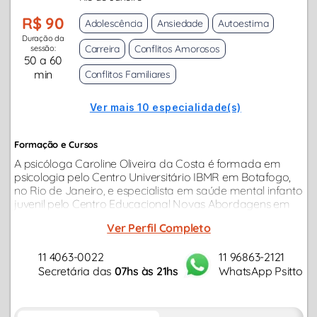
R$ 90
Adolescência
Ansiedade
Autoestima
Duração da
Carreira
Conflitos Amorosos
sessão:
50 a 60
min
Conflitos Familiares
Ver mais 10 especialidade(s)
Formação e Cursos
A psicóloga Caroline Oliveira da Costa é formada em
psicologia pelo Centro Universitário IBMR em Botafogo,
no Rio de Janeiro, e especialista em saúde mental infanto
juvenil pelo Centro Educacional Novas Abordagens em
Saúde Mental (CENAT). Seguindo a perspectiva da
Ver Perfil Completo
psicanálise...
11 4063-0022
11 96863-2121
Secretária das
07hs às 21hs
WhatsApp Psitto