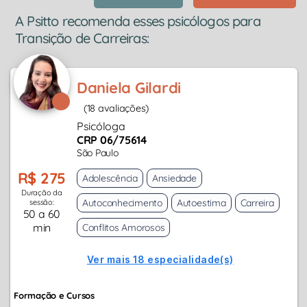
A Psitto recomenda esses psicólogos para
Transição de Carreiras:
Daniela Gilardi
(18 avaliações)
Psicóloga
CRP 06/75614
São Paulo
R$ 275
Adolescência
Ansiedade
Duração da
Autoconhecimento
Autoestima
Carreira
sessão:
50 a 60
min
Conflitos Amorosos
Ver mais 18 especialidade(s)
Formação e Cursos