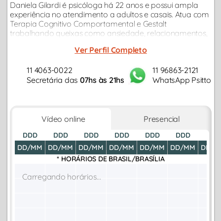
Daniela Gilardi é psicóloga há 22 anos e possui ampla
experiência no atendimento a adultos e casais. Atua com
Terapia Cognitivo Comportamental e Gestalt
trabalhando queixas como ansiedade, relacionamentos,
carreira, depressão, autoestima, estresse,
Ver Perfil Completo
autodesenvolvimento, autoconhecimento...
11 4063-0022
11 96863-2121
Secretária das
07hs às 21hs
WhatsApp Psitto
Vídeo online
Presencial
DDD
DDD
DDD
DDD
DDD
DDD
DDD
DD/MM
DD/MM
DD/MM
DD/MM
DD/MM
DD/MM
DD/M
* HORÁRIOS DE
BRASIL/BRASÍLIA
Carregando horários...