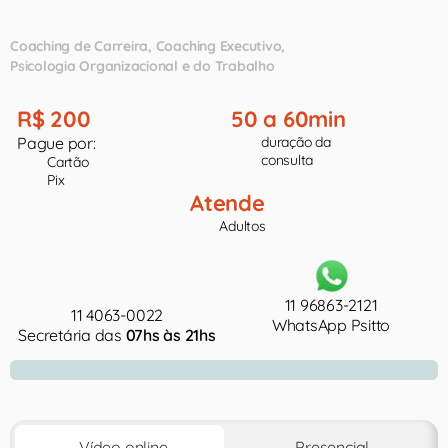
Coaching de Carreira
Coaching Executivo
Psicologia Organizacional e do Trabalho
R$ 200
50 a 60min
Pague por:
duração da
consulta
Cartão
Pix
Atende
Adultos
11 96863-2121
11 4063-0022
WhatsApp Psitto
Secretária das
07hs às 21hs
Vídeo online
Presencial