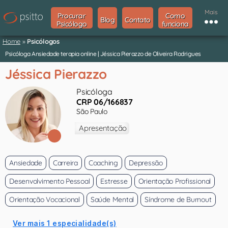
Mais
Procurar
Como
Blog
Contato
Psicólogo
funciona
Home
»
Psicólogos
Psicóloga Ansiedade terapia online | Jéssica Pierazzo de Oliveira Rodrigues
Jéssica Pierazzo
Psicóloga
CRP 06/166837
São Paulo
Apresentação
Ansiedade
Carreira
Coaching
Depressão
Desenvolvimento Pessoal
Estresse
Orientação Profissional
Orientação Vocacional
Saúde Mental
Síndrome de Burnout
Ver mais 1 especialidade(s)