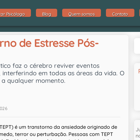
rar Psicólogo
Blog
Quem somos
Contato
rno de Estresse Pós-
ico faz o cérebro reviver eventos
 interferindo em todas as áreas da vida. O
do a qualquer momento.
2026
TEPT) é um transtorno da ansiedade originado de
J
medo, terror ou perturbação. Pessoas com TEPT
n