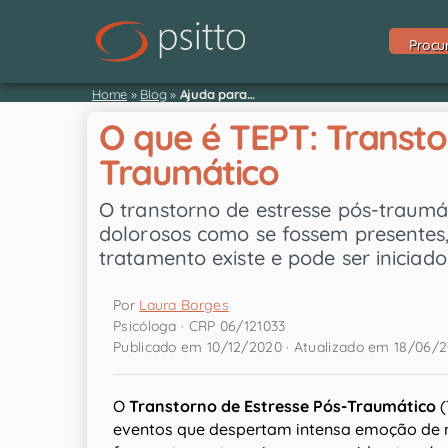
Procu
Home
»
Blog
»
Ajuda para…
O que é TEPT: Transto
Traumático
O transtorno de estresse pós-traumát
dolorosos como se fossem presentes,
tratamento existe e pode ser inicia
Por
Laura Borges
Psicóloga · CRP 06/121033
Publicado em 10/12/2020 · Atualizado em 18/06/
O
Transtorno de Estresse Pós-Traumático
(
eventos que despertam intensa emoção de 