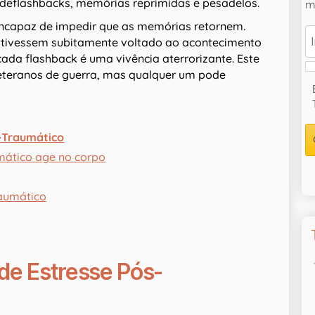
 deflashbacks, memórias reprimidas e pesadelos.
ma
 incapaz de impedir que as memórias retornem.
 tivessem subitamente voltado ao acontecimento
cada flashback é uma vivência aterrorizante. Este
eteranos de guerra, mas qualquer um pode
-Traumático
mático age no corpo
raumático
de Estresse Pós-