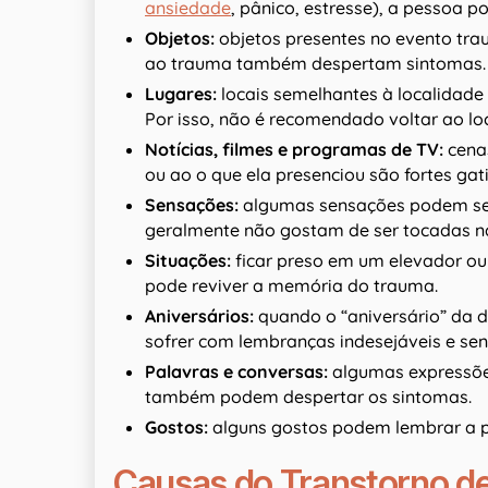
ansiedade
, pânico, estresse), a pessoa p
Objetos:
objetos presentes no evento tr
ao trauma também despertam sintomas.
Lugares:
locais semelhantes à localidad
Por isso, não é recomendado voltar ao lo
Notícias, filmes e programas de TV:
cena
ou ao o que ela presenciou são fortes gati
Sensações:
algumas sensações podem ser 
geralmente não gostam de ser tocadas na
Situações:
ficar preso em um elevador 
pode reviver a memória do trauma.
Aniversários:
quando o “aniversário” da
sofrer com lembranças indesejáveis e sen
Palavras e conversas:
algumas expressõe
também podem despertar os sintomas.
Gostos:
alguns gostos podem lembrar a 
Causas do Transtorno d