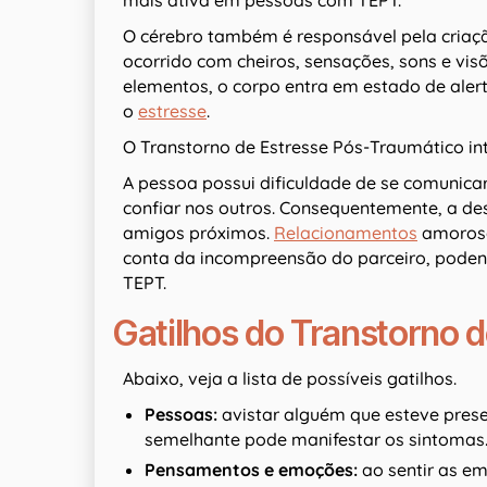
mais ativa em pessoas com TEPT.
O cérebro também é responsável pela criaçã
ocorrido com cheiros, sensações, sons e vi
elementos, o corpo entra em estado de alert
o
estresse
.
O Transtorno de Estresse Pós-Traumático int
A pessoa possui dificuldade de se comunicar
confiar nos outros. Consequentemente, a de
amigos próximos.
Relacionamentos
amoroso
conta da incompreensão do parceiro, pode
TEPT.
Gatilhos do Transtorno 
Abaixo, veja a lista de possíveis gatilhos.
Pessoas:
avistar alguém que esteve pre
semelhante pode manifestar os sintomas
Pensamentos e emoções:
ao sentir as em