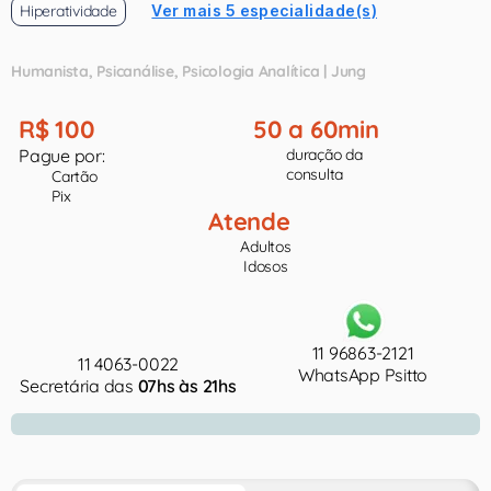
Hiperatividade
Ver mais 5 especialidade(s)
Humanista
Psicanálise
Psicologia Analítica | Jung
R$ 100
50 a 60min
Pague por:
duração da
consulta
Cartão
Pix
Atende
Adultos
Idosos
11 96863-2121
11 4063-0022
WhatsApp Psitto
Secretária das
07hs às 21hs