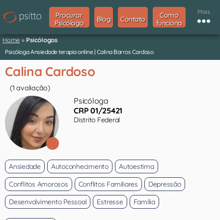
Mais
Procurar
Como
Blog
Contato
Psicólogo
funciona
Home
»
Psicólogos
Psicóloga Ansiedade terapia online | Calina Barros Cardoso
Calina Cardoso
(1 avaliação)
Psicóloga
CRP 01/25421
Distrito Federal
Ansiedade
Autoconhecimento
Autoestima
Conflitos Amorosos
Conflitos Familiares
Depressão
Desenvolvimento Pessoal
Estresse
Família