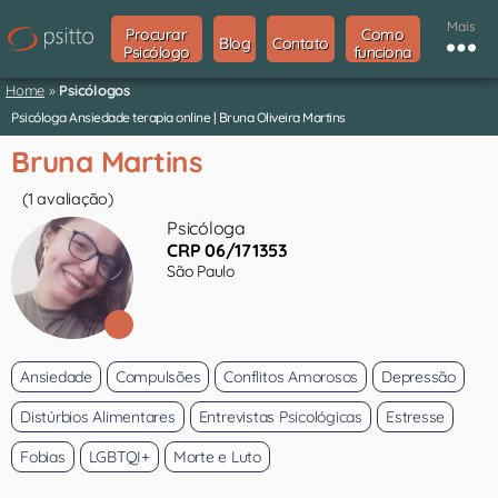
Mais
Procurar
Como
Blog
Contato
Psicólogo
funciona
Home
»
Psicólogos
Psicóloga Ansiedade terapia online | Bruna Oliveira Martins
Bruna Martins
(1 avaliação)
Psicóloga
CRP 06/171353
São Paulo
Ansiedade
Compulsões
Conflitos Amorosos
Depressão
Distúrbios Alimentares
Entrevistas Psicológicas
Estresse
Fobias
LGBTQI+
Morte e Luto