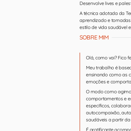
Desenvolve lives e pale
A técnica adotada da Te
aprendizado e tomadas d
estilo de vida saudável 
SOBRE MIM
Olá, como vai? Fico fe
Meu trabalho é base
ensinando como as c
emoções e comporta
O modo como agimos 
comportamentos e emo
específicos, colabor
autocompaixão, auto
saudáveis a partir da
É gratificante acom