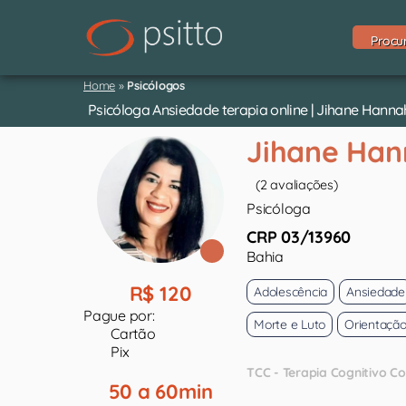
Procu
Home
»
Psicólogos
Psicóloga Ansiedade terapia online | Jihane Hanna
Jihane Ha
(2 avaliações)
Psicóloga
CRP 03/13960
Bahia
R$ 120
Adolescência
Ansiedade
Pague por:
Morte e Luto
Orientação
Cartão
Pix
TCC - Terapia Cognitivo 
50 a 60min