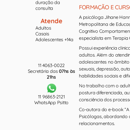
duração da
FORMAÇÃO E CURS
consulta
A psicóloga Jihane Han
Atende
Metropolitana de Educa
Adultos
Cognitivo Comportamenta
Casais
especialista em Terapia
Adolescentes +14a
Possui experiência clini
adultos. Além do atendi
adolescentes no âmbito 
11 4063-0022
sexuais, depressão, auto
Secretária das
07hs às
habilidades sociais e di
21hs
No trabalho com o adul
postura diferenciada, au
11 96863-2121
consciência dos processo
WhatsApp Psitto
Co-autora do e-book “A 
Psicólogas, abordando 
relacionamentos.