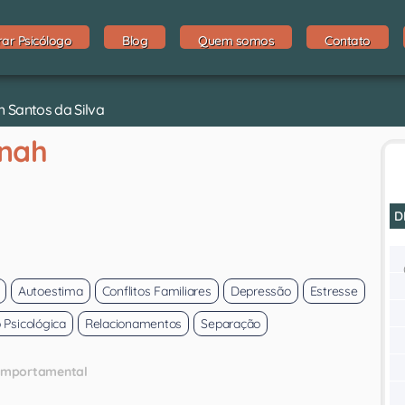
rar Psicólogo
Blog
Quem somos
Contato
h Santos da Silva
nnah
D
Autoestima
Conflitos Familiares
Depressão
Estresse
 Psicológica
Relacionamentos
Separação
Comportamental