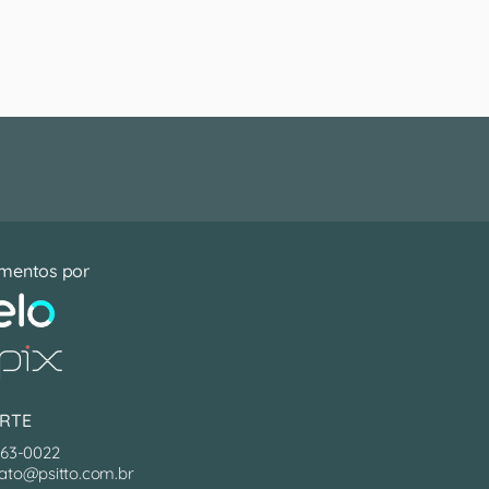
mentos por
RTE
063-0022
ato@psitto.com.br