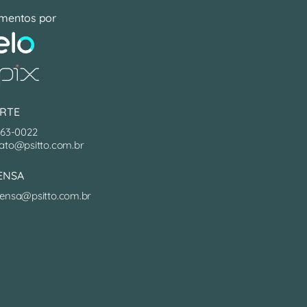
mentos por
RTE
063-0022
ato@psitto.com.br
ENSA
ensa@psitto.com.br