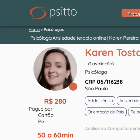
Procu
Home
»
Psicólogos
Psicóloga Ansiedade terapia online | Karen Pereira
Karen Tost
(1 avaliação)
Psicóloga
CRP 06/116238
São Paulo
R$ 280
Adolescência
Ansiedade
Pague por:
Orientação de Pais
Rela
Cartão
Pix
Análise do Comportament
50 a 60min