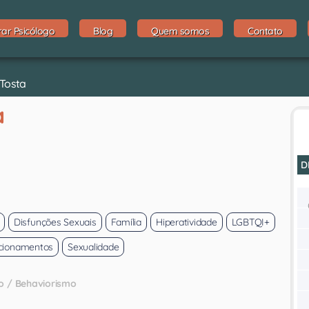
rar Psicólogo
Blog
Quem somos
Contato
 Tosta
a
D
Disfunções Sexuais
Família
Hiperatividade
LGBTQI+
cionamentos
Sexualidade
o / Behaviorismo