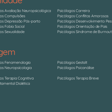
gos Avaliação Neuropsicológica
Psicólogos Carreira
gos Compulsões
Psicólogos Conflitos Amorosos
gos Depressão Pós-parto
Psicólogos Desenvolvimento Pes
os Fobia Social
Psicólogos Orientação de Pais
os Sexualidade
Psicólogos Síndrome de Burnout
agem
gos Fenomenologia
Psicólogos Gestalt
gos Neuropsicologia
Psicólogos Psicanálise
os Terapia Cognitiva
Psicólogos Terapia Breve
amental Dialética