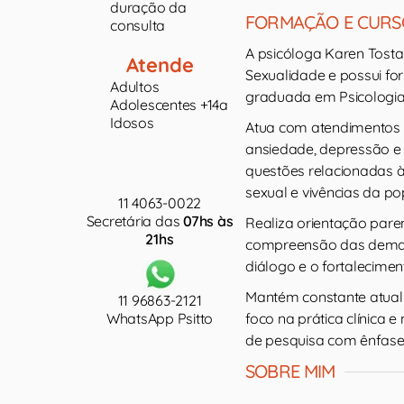
duração da
FORMAÇÃO E CURS
consulta
A psicóloga Karen Tosta 
Atende
Sexualidade e possui fo
Adultos
graduada em Psicologia 
Adolescentes +14a
Idosos
Atua com atendimentos 
ansiedade, depressão e
questões relacionadas à 
sexual e vivências da 
11 4063-0022
Secretária das
07hs às
Realiza orientação pare
21hs
compreensão das deman
diálogo e o fortalecimen
Mantém constante atual
11 96863-2121
WhatsApp Psitto
foco na prática clínica 
de pesquisa com ênfase 
SOBRE MIM