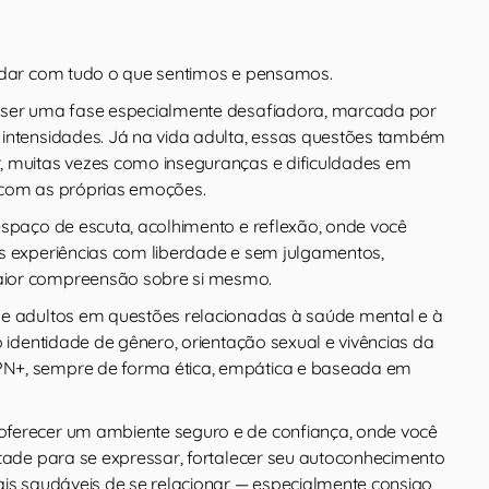
idar com tudo o que sentimos e pensamos.
 ser uma fase especialmente desafiadora, marcada por
intensidades. Já na vida adulta, essas questões também
 muitas vezes como inseguranças e dificuldades em
 com as próprias emoções.
espaço de escuta, acolhimento e reflexão, onde você
s experiências com liberdade e sem julgamentos,
ior compreensão sobre si mesmo.
e adultos em questões relacionadas à saúde mental e à
o identidade de gênero, orientação sexual e vivências da
+, sempre de forma ética, empática e baseada em
ferecer um ambiente seguro e de confiança, onde você
ntade para se expressar, fortalecer seu autoconhecimento
ais saudáveis de se relacionar — especialmente consigo