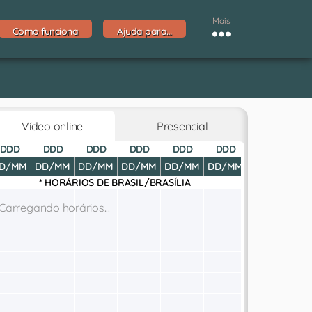
Mais
Como funciona
Ajuda para…
Vídeo online
Presencial
DDD
DDD
DDD
DDD
DDD
DDD
DDD
D
D/MM
DD/MM
DD/MM
DD/MM
DD/MM
DD/MM
DD/MM
DD
* HORÁRIOS DE
BRASIL/BRASÍLIA
Carregando horários...