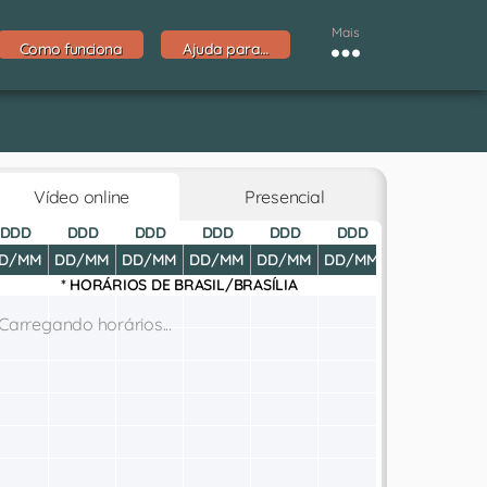
Mais
Como funciona
Ajuda para…
Vídeo online
Presencial
DDD
DDD
DDD
DDD
DDD
DDD
DDD
D
D/MM
DD/MM
DD/MM
DD/MM
DD/MM
DD/MM
DD/MM
DD
* HORÁRIOS DE
BRASIL/BRASÍLIA
Carregando horários...