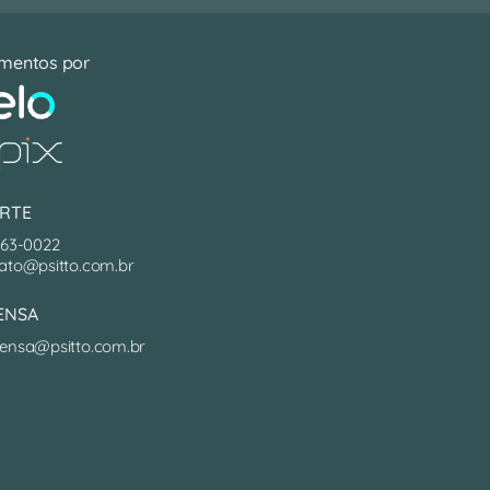
mentos por
RTE
063-0022
ato@psitto.com.br
ENSA
ensa@psitto.com.br