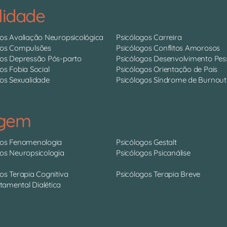
lidade
gos Avaliação Neuropsicológica
Psicólogos Carreira
gos Compulsões
Psicólogos Conflitos Amorosos
gos Depressão Pós-parto
Psicólogos Desenvolvimento Pes
os Fobia Social
Psicólogos Orientação de Pais
os Sexualidade
Psicólogos Síndrome de Burnout
agem
gos Fenomenologia
Psicólogos Gestalt
gos Neuropsicologia
Psicólogos Psicanálise
os Terapia Cognitiva
Psicólogos Terapia Breve
amental Dialética