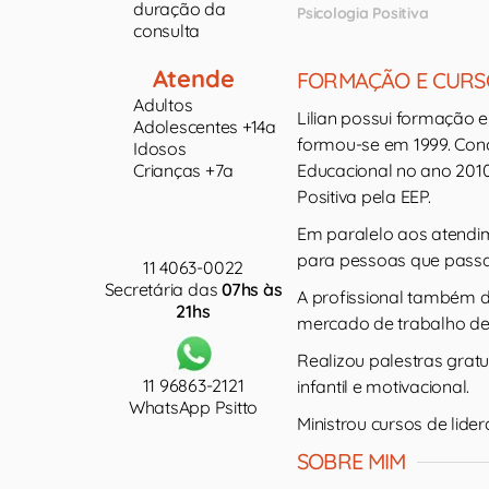
duração da
Psicologia Positiva
consulta
Atende
FORMAÇÃO E CURS
Adultos
Lilian possui formação e
Adolescentes +14a
formou-se em 1999. Con
Idosos
Crianças +7a
Educacional no ano 2010
Positiva pela EEP.
Em paralelo aos atendim
para pessoas que passa
11 4063-0022
Secretária das
07hs às
A profissional também
21hs
mercado de trabalho de
Realizou palestras grat
11 96863-2121
infantil e motivacional.
WhatsApp Psitto
Ministrou cursos de lide
SOBRE MIM