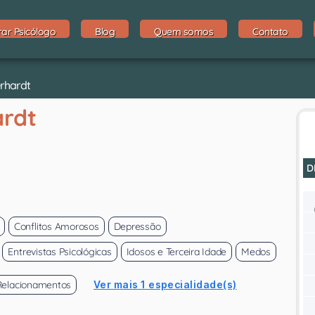
rar Psicólogo
Blog
Quem somos
Contato
erhardt
ardt
D
Conflitos Amorosos
Depressão
Entrevistas Psicológicas
Idosos e Terceira Idade
Medos
Relacionamentos
Ver mais 1 especialidade(s)