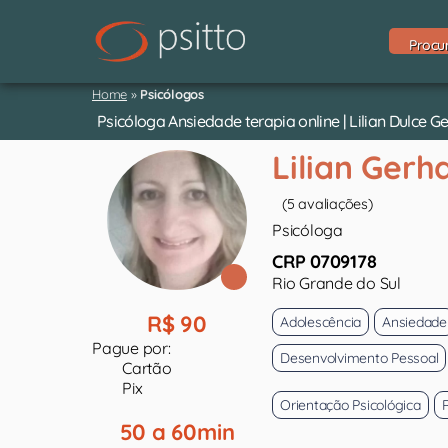
Procu
Home
»
Psicólogos
Psicóloga Ansiedade terapia online | Lilian Dulce G
Lilian Gerh
(5 avaliações)
Psicóloga
CRP 0709178
Rio Grande do Sul
R$ 90
Adolescência
Ansiedade
Pague por:
Desenvolvimento Pessoal
Cartão
Pix
Orientação Psicológica
50 a 60min