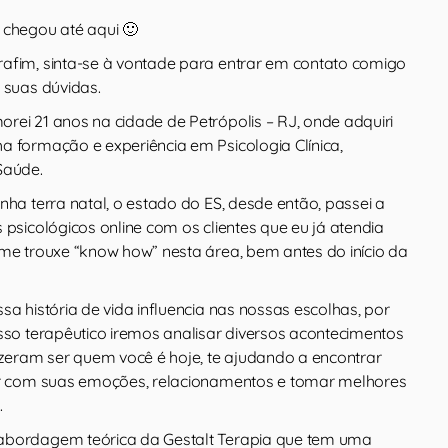
 chegou até aqui 🙂
afim, sinta-se à vontade para entrar em contato comigo
 suas dúvidas.
rei 21 anos na cidade de Petrópolis – RJ, onde adquiri
a formação e experiência em Psicologia Clínica,
Saúde.
nha terra natal, o estado do ES, desde então, passei a
 psicológicos online com os clientes que eu já atendia
 me trouxe “know how” nesta área, bem antes do início da
sa história de vida influencia nas nossas escolhas, por
esso terapêutico iremos analisar diversos acontecimentos
fizeram ser quem você é hoje, te ajudando a encontrar
ar com suas emoções, relacionamentos e tomar melhores
.
abordagem teórica da Gestalt Terapia que tem uma