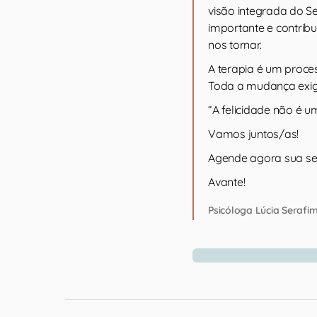
visão integrada do S
importante e contri
nos tornar.
A terapia é um proc
Toda a mudança exige
“A felicidade não é 
Vamos juntos/as!
Agende agora sua se
Avante!
Psicóloga Lúcia Serafi