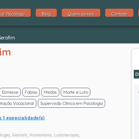
rar Psicólogo
Blog
Quem somos
Contato
Serafim
fim
D
Estresse
Fobias
Medos
Morte e Luto
ntação Vocacional
Supervisão Clínica em Psicologia
s 1 especialidade(s)
logia
Gestalt
Humanista
Ludoterapia