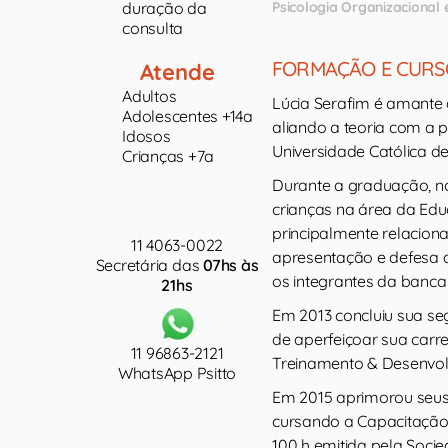
duração da
Psicologia Organizacional
consulta
FORMAÇÃO E CURS
Atende
Adultos
Lúcia Serafim é amante 
Adolescentes +14a
aliando a teoria com a p
Idosos
Universidade Católica de
Crianças +7a
Durante a graduação, nos
crianças na área da Edu
principalmente relacio
11 4063-0022
apresentação e defesa 
Secretária das
07hs às
os integrantes da banc
21hs
Em 2013 concluiu sua s
de aperfeiçoar sua carr
11 96863-2121
Treinamento & Desenvol
WhatsApp Psitto
Em 2015 aprimorou seu
cursando a Capacitação
100 h emitida pela Socie