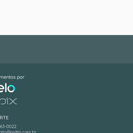
mentos por
RTE
063-0022
ato@psitto.com.br