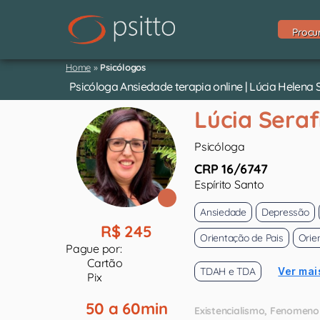
Procu
Home
»
Psicólogos
Psicóloga Ansiedade terapia online | Lúcia Helena 
Lúcia Sera
Psicóloga
CRP 16/6747
Espírito Santo
Ansiedade
Depressão
R$ 245
Orientação de Pais
Orie
Pague por:
Cartão
TDAH e TDA
Ver mai
Pix
50 a 60min
Existencialismo
Fenomeno