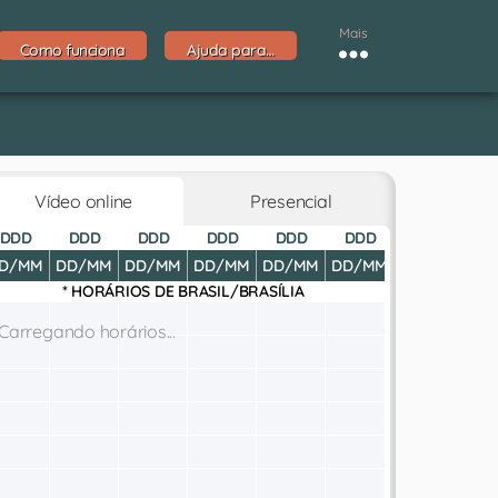
Mais
Como funciona
Ajuda para…
Vídeo online
Presencial
DDD
DDD
DDD
DDD
DDD
DDD
DDD
D
D/MM
DD/MM
DD/MM
DD/MM
DD/MM
DD/MM
DD/MM
DD
* HORÁRIOS DE
BRASIL/BRASÍLIA
Carregando horários...