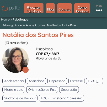
Mais
Procurar
Como
Blog
Contato
Psicólogo
funciona
Home
»
Psicólogos
Psicóloga Ansiedade terapia online | Natália dos Santos Pires
Natália dos Santos Pires
(13 avaliações)
Psicóloga
CRP 07/18817
Rio Grande do Sul
Adolescência
Ansiedade
Depressão
Estresse
LGBTQI+
Morte e Luto
Orientação de Pais
Separação
Síndrome de Burnout
TOC - Transtorno Obsessivo