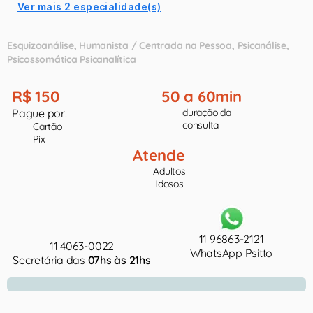
Ver mais 2 especialidade(s)
Esquizoanálise
Humanista / Centrada na Pessoa
Psicanálise
Psicossomática Psicanalítica
R$ 150
50 a 60min
Pague por:
duração da
consulta
Cartão
Pix
Atende
Adultos
Idosos
11 96863-2121
11 4063-0022
WhatsApp Psitto
Secretária das
07hs às 21hs