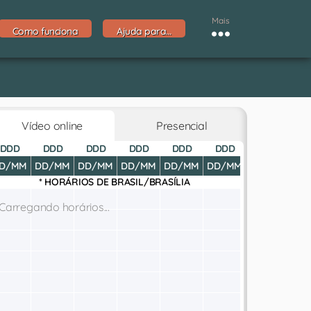
Mais
Como funciona
Ajuda para…
Vídeo online
Presencial
DDD
DDD
DDD
DDD
DDD
DDD
DDD
D
D/MM
DD/MM
DD/MM
DD/MM
DD/MM
DD/MM
DD/MM
DD
* HORÁRIOS DE
BRASIL/BRASÍLIA
Carregando horários...