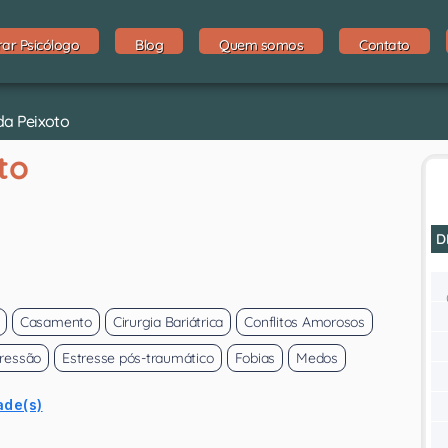
rar Psicólogo
Blog
Quem somos
Contato
da Peixoto
to
D
Casamento
Cirurgia Bariátrica
Conflitos Amorosos
ressão
Estresse pós-traumático
Fobias
Medos
ade(s)