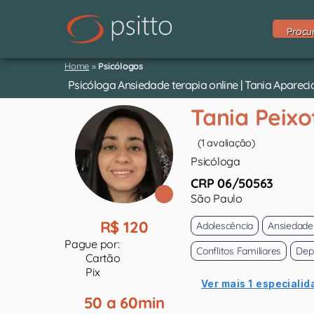
Procu
Home
»
Psicólogos
Psicóloga Ansiedade terapia online | Tania Apareci
Tania Peixo
(1 avaliação)
Psicóloga
CRP 06/50563
São Paulo
R$ 120
Adolescência
Ansiedade
Pague por:
Conflitos Familiares
Dep
Cartão
Pix
Ver mais 1 especialid
50 a 60min