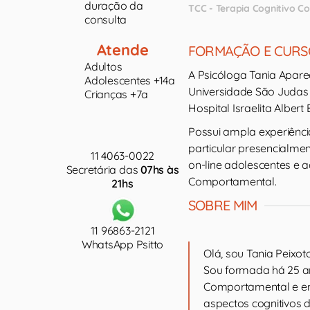
duração da
TCC - Terapia Cognitivo 
consulta
Atende
FORMAÇÃO E CURS
Adultos
A Psicóloga Tania Apare
Adolescentes +14a
Universidade São Judas
Crianças +7a
Hospital Israelita Albert 
Possui ampla experiênci
particular presencialmen
11 4063-0022
on-line adolescentes e a
Secretária das
07hs às
Comportamental.
21hs
SOBRE MIM
11 96863-2121
WhatsApp Psitto
Olá, sou Tania Peixot
Sou formada há 25 an
Comportamental e em
aspectos cognitivos 