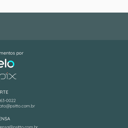
mentos por
RTE
063-0022
ato@psitto.com.br
ENSA
ensa@psitto.com.br