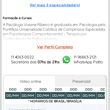
Ver mais 3 especialidade(s)
Formação e Cursos
A Psicóloga Viviane Ribeiro é graduada em Psicologia pela
Pontifícia Universidade Católica de Campinas e Especialista
em Psicoterapia Comportamental – Terapia por
Contingência de Reforçamento.
Ver Perfil Completo
11 4063-0022
11 96863-2121
Secretária das
07hs às 21hs
WhatsApp Psitto
Vídeo online
Presencial
DDD
DDD
DDD
DDD
DDD
DDD
DDD
DD/MM
DD/MM
DD/MM
DD/MM
DD/MM
DD/MM
DD/M
* HORÁRIOS DE
BRASIL/BRASÍLIA
Carregando horários...