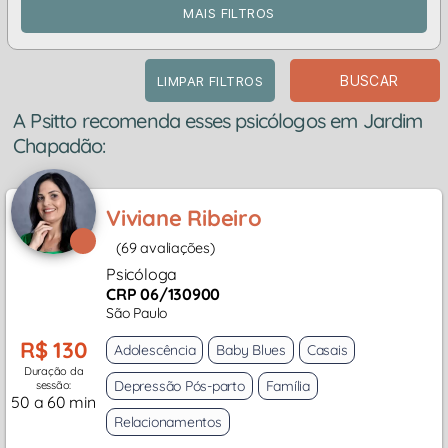
MAIS FILTROS
BUSCAR
LIMPAR FILTROS
A Psitto recomenda esses psicólogos em Jardim
Chapadão:
Viviane Ribeiro
(69 avaliações)
Psicóloga
CRP 06/130900
São Paulo
R$ 130
Adolescência
Baby Blues
Casais
Duração da
Depressão Pós-parto
Família
sessão:
50 a 60 min
Relacionamentos