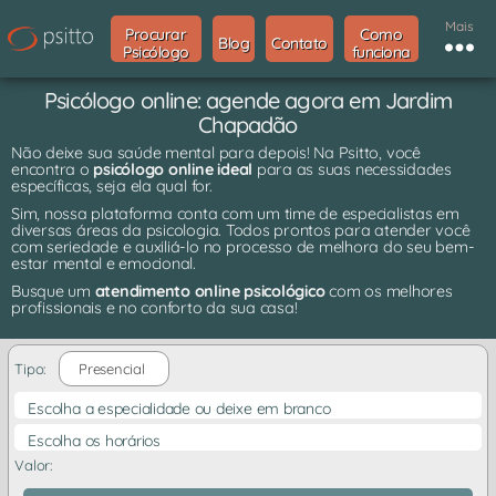
Mais
Procurar
Como
Blog
Contato
Psicólogo
funciona
Psicólogo online: agende agora em Jardim
Chapadão
Não deixe sua saúde mental para depois! Na Psitto, você
encontra o
psicólogo online ideal
para as suas necessidades
específicas, seja ela qual for.
Sim, nossa plataforma conta com um time de especialistas em
diversas áreas da psicologia. Todos prontos para atender você
com seriedade e auxiliá-lo no processo de melhora do seu bem-
estar mental e emocional.
Busque um
atendimento online psicológico
com os melhores
profissionais e no conforto da sua casa!
Tipo:
Presencial
Escolha a especialidade ou deixe em branco
Escolha os horários
Valor: