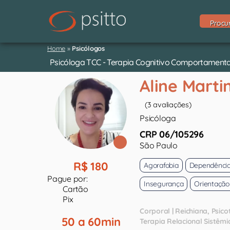
Procu
Home
»
Psicólogos
Psicóloga TCC - Terapia Cognitivo Comportamental 
Aline Marti
(3 avaliações)
Psicóloga
CRP 06/105296
São Paulo
R$ 180
Agorafobia
Dependência
Pague por:
Insegurança
Orientação
Cartão
Pix
Corporal | Reichiana
Psico
50 a 60min
Terapia Relacional Sistêmi