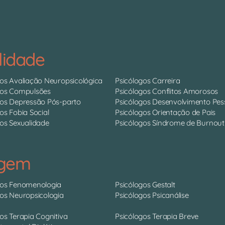
lidade
gos Avaliação Neuropsicológica
Psicólogos Carreira
gos Compulsões
Psicólogos Conflitos Amorosos
gos Depressão Pós-parto
Psicólogos Desenvolvimento Pes
os Fobia Social
Psicólogos Orientação de Pais
os Sexualidade
Psicólogos Síndrome de Burnout
agem
gos Fenomenologia
Psicólogos Gestalt
gos Neuropsicologia
Psicólogos Psicanálise
os Terapia Cognitiva
Psicólogos Terapia Breve