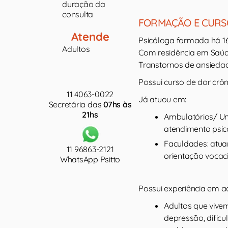
duração da
consulta
FORMAÇÃO E CURS
Atende
Psicóloga formada há 16
Adultos
Com residência em Saúde
Transtornos de ansiedad
Possui curso de dor crôni
11 4063-0022
Já atuou em:
Secretária das
07hs às
21hs
Ambulatórios/ Uni
atendimento psico
Faculdades: atua
11 96863-2121
orientação vocaci
WhatsApp Psitto
Possui experiência em ac
Adultos que vive
depressão, dific