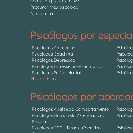
O que um psicólogo faz?
Procurar meu psicólogo
Ajuda para...
Psicólogos por especia
Psicólogos Ansiedade
Psicólo
Psicólogos Coaching
Psicólo
Psicólogos Depressão
Psicólo
Psicólogos Estresse pós-traumático
Psicólog
Psicólogos Saúde Mental
Psicólog
Mostrar Mais
Psicólogos por abord
Psicólogos Análise do Comportamento
Psicólo
Psicólogos Humanista / Centrada na
Psicólo
Pessoa
Psicólogos TCC - Terapia Cognitivo
Psicólog