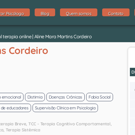
rar Psicólogo
Blog
Quem somos
Contato
terapia online | Aline Mara Martins Cordeiro
ns Cordeiro
D
 emocional
Distimia
Doenças Crônicas
Fobia Social
 de educadores
Supervisão Clínica em Psicologia
terapia Breve
TCC - Terapia Cognitivo Comportamental
ca
Terapia Sistêmica