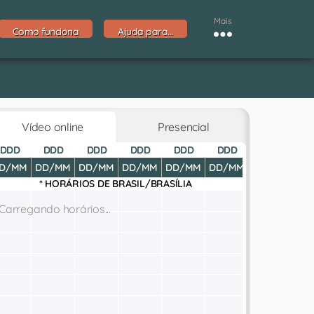
Mais
Como funciona
Ajuda para…
Vídeo online
Presencial
DDD
DDD
DDD
DDD
DDD
DDD
DDD
D
D/MM
DD/MM
DD/MM
DD/MM
DD/MM
DD/MM
DD/MM
DD
* HORÁRIOS DE
BRASIL/BRASÍLIA
Carregando horários...