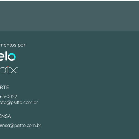
mentos por
RTE
063-0022
ato@psitto.com.br
ENSA
ensa@psitto.com.br