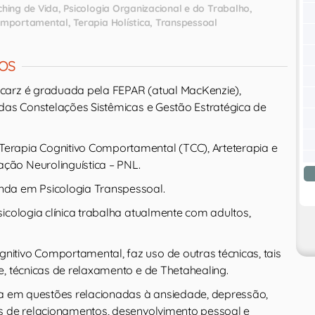
hing de Vida
Psicologia Organizacional e do Trabalho
Comportamental
Terapia Holística
Transpessoal
OS
carz é graduada pela FEPAR (atual MacKenzie),
 das Constelações Sistêmicas e Gestão Estratégica de
rapia Cognitivo Comportamental (TCC), Arteterapia e
ão Neurolinguística – PNL.
da em Psicologia Transpessoal.
icologia clínica trabalha atualmente com adultos,
tivo Comportamental, faz uso de outras técnicas, tais
e, técnicas de relaxamento e de Thetahealing.
ia em questões relacionadas à ansiedade, depressão,
s de relacionamentos, desenvolvimento pessoal e