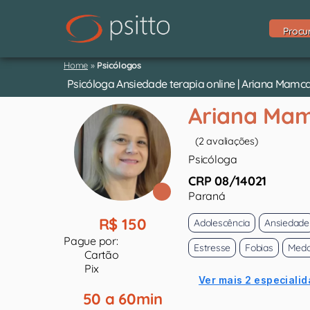
Procu
Home
»
Psicólogos
Psicóloga Ansiedade terapia online | Ariana Mamc
Ariana Ma
(2 avaliações)
Psicóloga
CRP 08/14021
Paraná
R$ 150
Adolescência
Ansiedade
Pague por:
Estresse
Fobias
Med
Cartão
Pix
Ver mais 2 especialid
50 a 60min