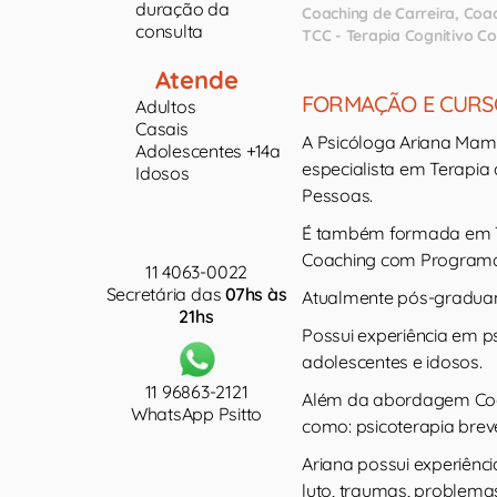
duração da
Coaching de Carreira
Coac
consulta
TCC - Terapia Cognitivo 
Atende
FORMAÇÃO E CURS
Adultos
Casais
A Psicóloga Ariana Mam
Adolescentes +14a
especialista em Terapia
Idosos
Pessoas.
É também formada em Te
Coaching com Programaç
11 4063-0022
Secretária das
07hs às
Atualmente pós-graduan
21hs
Possui experiência em ps
adolescentes e idosos.
11 96863-2121
Além da abordagem Cogni
WhatsApp Psitto
como: psicoterapia brev
Ariana possui experiênc
luto, traumas, problema