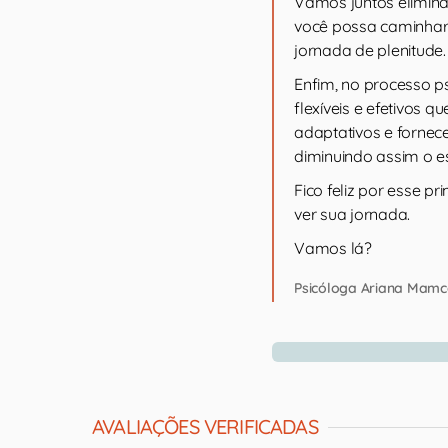
Vamos juntos eliminan
você possa caminhar 
jornada de plenitude.
Enfim, no processo p
flexíveis e efetivos
adaptativos e fornecer
diminuindo assim o es
Fico feliz por esse p
ver sua jornada.
Vamos lá?
Psicóloga Ariana Mamc
AVALIAÇÕES VERIFICADAS