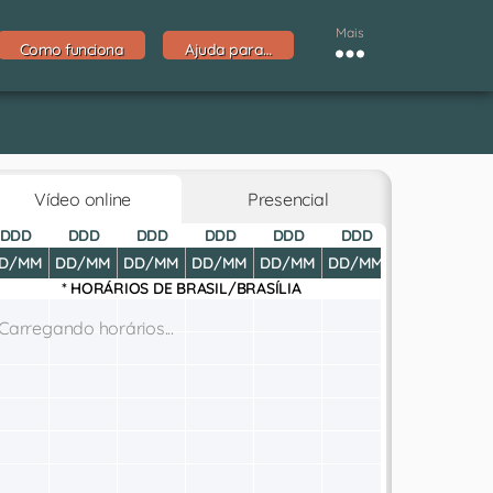
Mais
Como funciona
Ajuda para…
Vídeo online
Presencial
DDD
DDD
DDD
DDD
DDD
DDD
DDD
D
D/MM
DD/MM
DD/MM
DD/MM
DD/MM
DD/MM
DD/MM
DD
* HORÁRIOS DE
BRASIL/BRASÍLIA
Carregando horários...