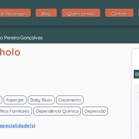
rar Psicólogo
Blog
Quem somos
Contato
lo Pereira Gonçalves
nholo
D
Asperger
Baby Blues
Casamento
litos Familiares
Dependência Química
Depressão
especialidade(s)