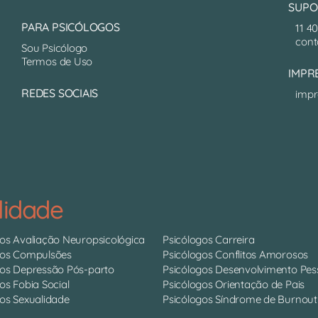
SUPO
PARA PSICÓLOGOS
11 4
cont
Sou Psicólogo
Termos de Uso
IMPR
REDES SOCIAIS
impr
lidade
gos Avaliação Neuropsicológica
Psicólogos Carreira
gos Compulsões
Psicólogos Conflitos Amorosos
gos Depressão Pós-parto
Psicólogos Desenvolvimento Pes
os Fobia Social
Psicólogos Orientação de Pais
os Sexualidade
Psicólogos Síndrome de Burnout