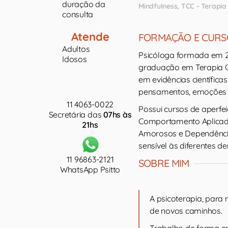
duração da
Mindfulness
TCC - Terapi
consulta
Atende
FORMAÇÃO E CURS
Adultos
Psicóloga formada em 20
Idosos
graduação em Terapia 
em evidências científic
pensamentos, emoções 
11 4063-0022
Possui cursos de aperfe
Secretária das
07hs às
Comportamento Aplicada
21hs
Amorosos e Dependência 
sensível às diferentes d
11 96863-2121
SOBRE MIM
WhatsApp Psitto
A psicoterapia, para
de novos caminhos.
Trabalho de forma emp