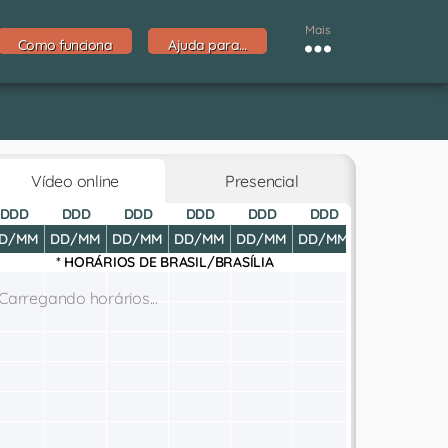
Mais
Como funciona
Ajuda para…
Vídeo online
Presencial
DDD
DDD
DDD
DDD
DDD
DDD
DDD
D
D/MM
DD/MM
DD/MM
DD/MM
DD/MM
DD/MM
DD/MM
DD
* HORÁRIOS DE
BRASIL/BRASÍLIA
Carregando horários...