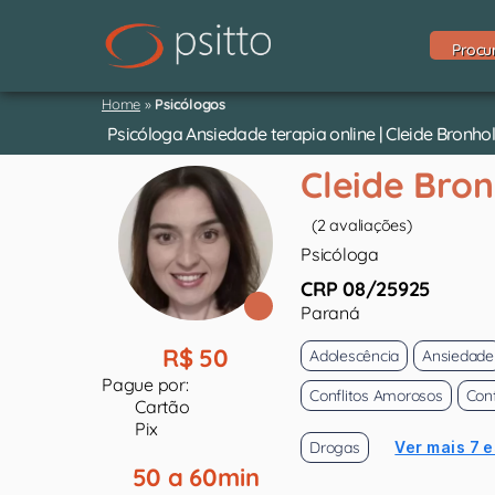
Procu
Home
»
Psicólogos
Psicóloga Ansiedade terapia online | Cleide Bronho
Cleide Bro
(2 avaliações)
Psicóloga
CRP 08/25925
Paraná
R$ 50
Adolescência
Ansiedade
Pague por:
Conflitos Amorosos
Conf
Cartão
Pix
Drogas
Ver mais 7 
50 a 60min