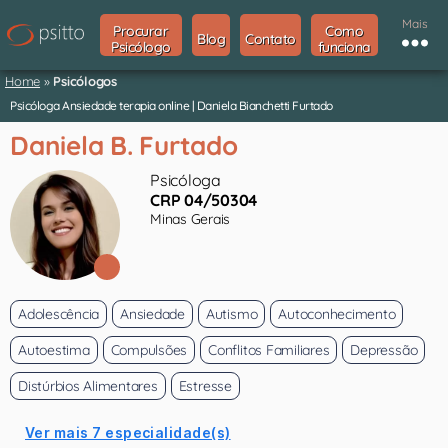
Mais
Procurar
Como
Blog
Contato
Psicólogo
funciona
Home
»
Psicólogos
Psicóloga Ansiedade terapia online | Daniela Bianchetti Furtado
Daniela B. Furtado
Psicóloga
CRP 04/50304
Minas Gerais
Adolescência
Ansiedade
Autismo
Autoconhecimento
Autoestima
Compulsões
Conflitos Familiares
Depressão
Distúrbios Alimentares
Estresse
Ver mais 7 especialidade(s)