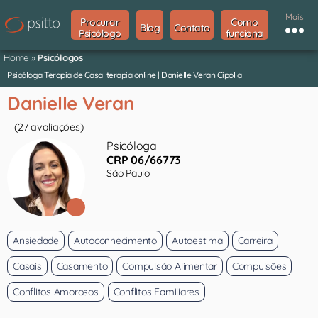
Mais
Procurar
Como
Blog
Contato
Psicólogo
funciona
Home
»
Psicólogos
Psicóloga Terapia de Casal terapia online | Danielle Veran Cipolla
Danielle Veran
(27 avaliações)
Psicóloga
CRP 06/66773
São Paulo
Ansiedade
Autoconhecimento
Autoestima
Carreira
Casais
Casamento
Compulsão Alimentar
Compulsões
Conflitos Amorosos
Conflitos Familiares