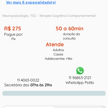
Ver mais 8 especialidade(s)
Neuropsicologia
TCC - Terapia Cognitivo Comportamental
R$ 275
50 a 60min
Pague por:
duração da
consulta
Pix
Atende
Adultos
Casais
Adolescentes +14a
11 96863-2121
11 4063-0022
WhatsApp Psitto
Secretária das
07hs às 21hs