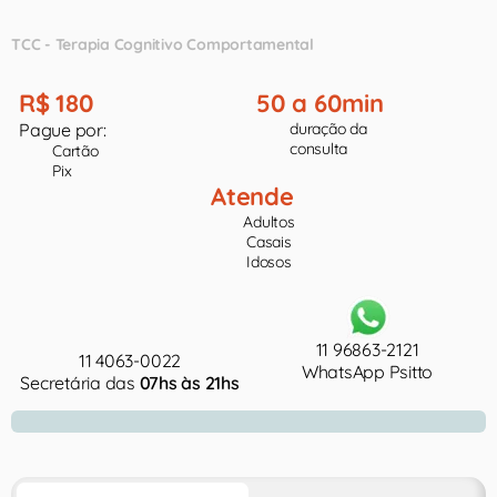
TCC - Terapia Cognitivo Comportamental
R$ 180
50 a 60min
Pague por:
duração da
consulta
Cartão
Pix
Atende
Adultos
Casais
Idosos
11 96863-2121
11 4063-0022
WhatsApp Psitto
Secretária das
07hs às 21hs