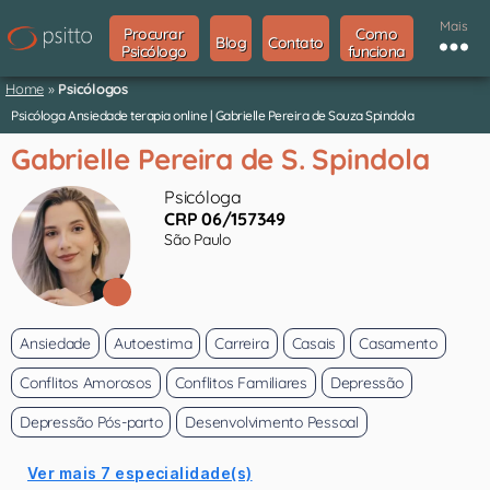
Mais
Procurar
Como
Blog
Contato
Psicólogo
funciona
Home
»
Psicólogos
Psicóloga Ansiedade terapia online | Gabrielle Pereira de Souza Spindola
Gabrielle Pereira de S. Spindola
Psicóloga
CRP 06/157349
São Paulo
Ansiedade
Autoestima
Carreira
Casais
Casamento
Conflitos Amorosos
Conflitos Familiares
Depressão
Depressão Pós-parto
Desenvolvimento Pessoal
Ver mais 7 especialidade(s)