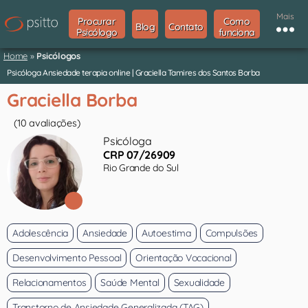
Mais
Procurar
Como
Blog
Contato
Psicólogo
funciona
Home
»
Psicólogos
Psicóloga Ansiedade terapia online | Graciella Tamires dos Santos Borba
Graciella Borba
(10 avaliações)
Psicóloga
CRP 07/26909
Rio Grande do Sul
Adolescência
Ansiedade
Autoestima
Compulsões
Desenvolvimento Pessoal
Orientação Vocacional
Relacionamentos
Saúde Mental
Sexualidade
Transtorno de Ansiedade Generalizada (TAG)