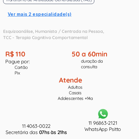
Ver mais 2 especialidade(s)
Esquizoanálise
Humanista / Centrada na Pessoa
TCC - Terapia Cognitivo Comportamental
R$ 110
50 a 60min
Pague por:
duração da
consulta
Cartão
Pix
Atende
Adultos
Casais
Adolescentes +14a
11 96863-2121
11 4063-0022
WhatsApp Psitto
Secretária das
07hs às 21hs