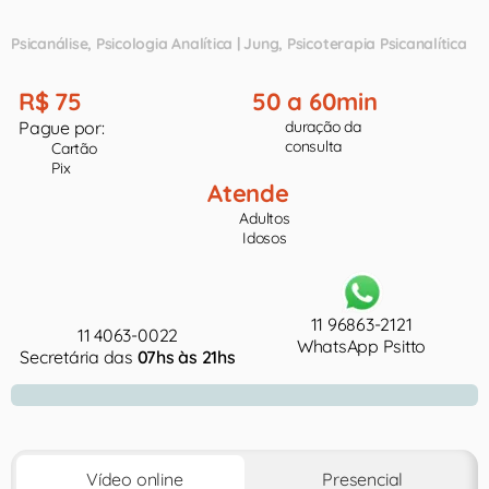
Psicanálise
Psicologia Analítica | Jung
Psicoterapia Psicanalítica
R$ 75
50 a 60min
Pague por:
duração da
consulta
Cartão
Pix
Atende
Adultos
Idosos
11 96863-2121
11 4063-0022
WhatsApp Psitto
Secretária das
07hs às 21hs
Vídeo online
Presencial