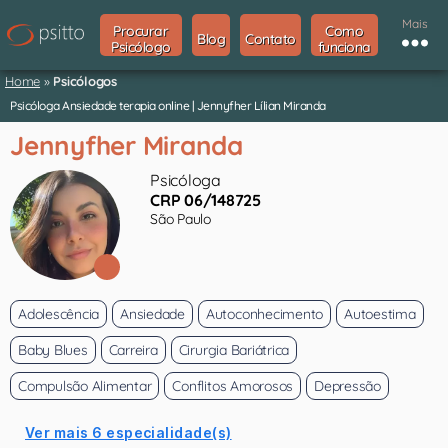
Mais
Procurar
Como
Blog
Contato
Psicólogo
funciona
Home
»
Psicólogos
Psicóloga Ansiedade terapia online | Jennyfher Lílian Miranda
Jennyfher Miranda
Psicóloga
CRP 06/148725
São Paulo
Adolescência
Ansiedade
Autoconhecimento
Autoestima
Baby Blues
Carreira
Cirurgia Bariátrica
Compulsão Alimentar
Conflitos Amorosos
Depressão
Ver mais 6 especialidade(s)