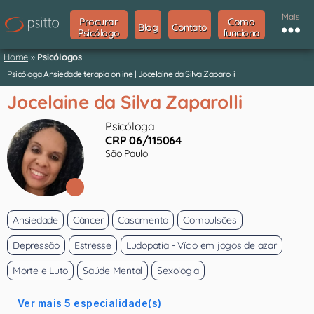
Mais
Procurar
Como
Blog
Contato
Psicólogo
funciona
Home
»
Psicólogos
Psicóloga Ansiedade terapia online | Jocelaine da Silva Zaparolli
Jocelaine da Silva Zaparolli
Psicóloga
CRP 06/115064
São Paulo
Ansiedade
Câncer
Casamento
Compulsões
Depressão
Estresse
Ludopatia - Vício em jogos de azar
Morte e Luto
Saúde Mental
Sexologia
Ver mais 5 especialidade(s)