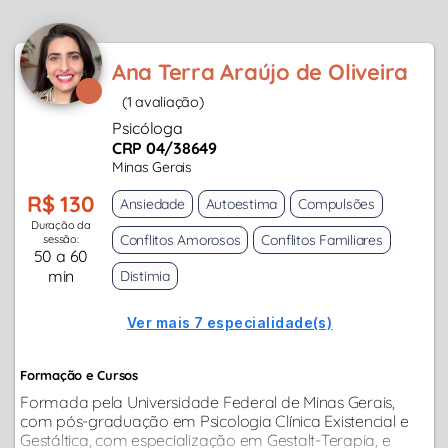
Ana Terra Araújo de Oliveira
(1 avaliação)
Psicóloga
CRP 04/38649
Minas Gerais
R$ 130
Ansiedade
Autoestima
Compulsões
Duração da
Conflitos Amorosos
Conflitos Familiares
sessão:
50 a 60
min
Distimia
Ver mais 7 especialidade(s)
Formação e Cursos
Formada pela Universidade Federal de Minas Gerais,
com pós-graduação em Psicologia Clínica Existencial e
Gestáltica, com especialização em Gestalt-Terapia, e