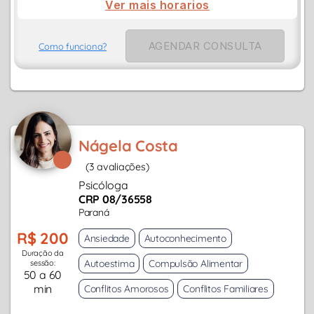
Ver mais horarios
AGENDAR CONSULTA
Como funciona?
Nágela Costa
(3 avaliações)
Psicóloga
CRP 08/36558
Paraná
R$ 200
Ansiedade
Autoconhecimento
Duração da
Autoestima
Compulsão Alimentar
sessão:
50 a 60
min
Conflitos Amorosos
Conflitos Familiares