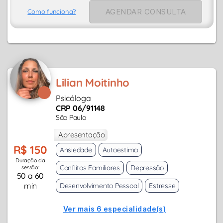
AGENDAR CONSULTA
Como funciona?
Lilian Moitinho
Psicóloga
CRP 06/91148
São Paulo
Apresentação
R$ 150
Ansiedade
Autoestima
Duração da
Conflitos Familiares
Depressão
sessão:
50 a 60
min
Desenvolvimento Pessoal
Estresse
Ver mais 6 especialidade(s)