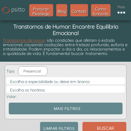
Mais
Procurar
Como
Blog
Contato
Psicólogo
funciona
Transtornos de Humor: Encontre Equilíbrio
Emocional
Transtornos de humor
são condições que afetam o estado
emocional, causando oscilações entre tristeza profunda, euforia e
irritabilidade. Podem impactar o dia a dia, os relacionamentos e
a qualidade de vida. É fundamental buscar tratamento.
Tipo:
Presencial
Escolha a especialidade ou deixe em branco
Escolha os horários
Valor:
MAIS FILTROS
BUSCAR
LIMPAR FILTROS