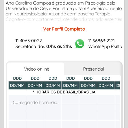
Ana Carolina Campos é graduada em Psicologia pela
Universidade do Oeste Paulista e possui Aperfeiçoamento
em Neuropsicologia. Atuando com base na Terapia
Cognitivo-comportamental, atende adultos, adolescentes
e idosos. Trabalha com questões como ansiedade,
Ver Perfil Completo
depressão, autoestima e autoconhecimento...
11 4063-0022
11 96863-2121
Secretária das
07hs às 21hs
WhatsApp Psitto
Vídeo online
Presencial
DDD
DDD
DDD
DDD
DDD
DDD
DDD
DD/MM
DD/MM
DD/MM
DD/MM
DD/MM
DD/MM
DD/M
* HORÁRIOS DE
BRASIL/BRASÍLIA
Carregando horários...