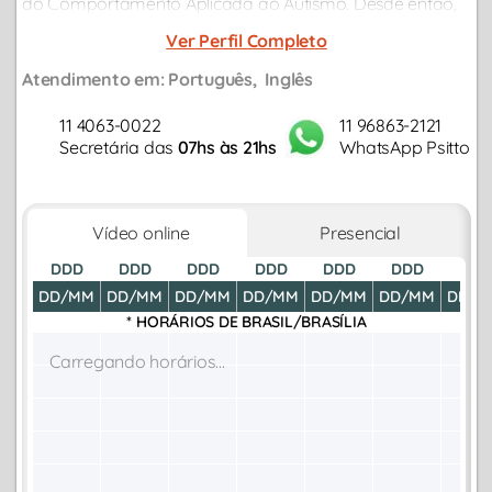
do Comportamento Aplicada ao Autismo. Desde então,
vem realizando cursos de especialização, tanto com foco
Ver Perfil Completo
na psicanálise quanto no autismo.
Atendimento em:
Português
Inglês
11 4063-0022
11 96863-2121
Secretária das
07hs às 21hs
WhatsApp Psitto
Vídeo online
Presencial
DDD
DDD
DDD
DDD
DDD
DDD
DDD
DD/MM
DD/MM
DD/MM
DD/MM
DD/MM
DD/MM
DD/M
* HORÁRIOS DE
BRASIL/BRASÍLIA
Carregando horários...