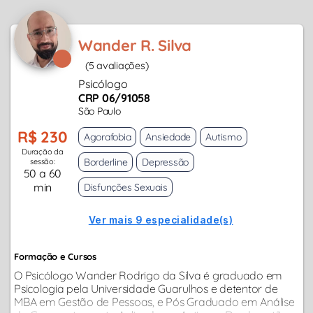
Wander R. Silva
(5 avaliações)
Psicólogo
CRP 06/91058
São Paulo
R$ 230
Agorafobia
Ansiedade
Autismo
Duração da
Borderline
Depressão
sessão:
50 a 60
min
Disfunções Sexuais
Ver mais 9 especialidade(s)
Formação e Cursos
O Psicólogo Wander Rodrigo da Silva é graduado em
Psicologia pela Universidade Guarulhos e detentor de
MBA em Gestão de Pessoas, e Pós Graduado em Análise