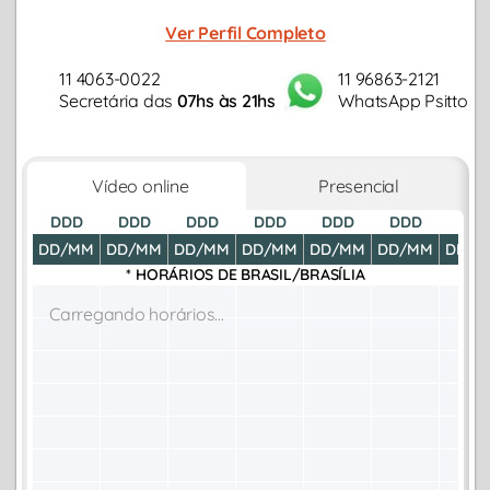
Ver Perfil Completo
11 4063-0022
11 96863-2121
Secretária das
07hs às 21hs
WhatsApp Psitto
Vídeo online
Presencial
DDD
DDD
DDD
DDD
DDD
DDD
DDD
DD/MM
DD/MM
DD/MM
DD/MM
DD/MM
DD/MM
DD/M
* HORÁRIOS DE
BRASIL/BRASÍLIA
Carregando horários...