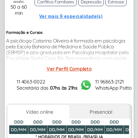
Conflitos Familiares
Depressão
Estresse
sessão:
50 a 60
min
Ver mais 9 especialidade(s)
Formação e Cursos
A psicóloga Catarina Oliveira é formada em psicologia
pela Escola Bahiana de Medicina e Saúde Pública
(EBMSP) e pós-graduada em Psicologia Hospitalar pela
Faculdade Santa Casa BA. Tem experiência com saúde
mental guiando grupos terapêuticos a pacientes de
Ver Perfil Completo
ambulatório da psiquiatria...
11 4063-0022
11 96863-2121
Secretária das
07hs às 21hs
WhatsApp Psitto
Vídeo online
Presencial
DDD
DDD
DDD
DDD
DDD
DDD
DDD
DD/MM
DD/MM
DD/MM
DD/MM
DD/MM
DD/MM
DD/M
* HORÁRIOS DE
BRASIL/BRASÍLIA