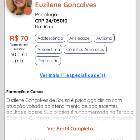
Euzilene Gonçalves
Psicóloga
CRP 24/05010
Rondônia
R$ 70
Adolescência
Ansiedade
Autismo
Duração da
Autoestima
Conflitos Amorosos
sessão:
50 a 60
min
Depressão
Ver mais 11 especialidade(s)
Formação e Cursos
Euzilene Gonçalves de Sousa é psicóloga clínica com
atuação voltada ao atendimento de adolescentes,
adultos e idosos. Sua prática é fundamentada na Terapia
Cognitivo-Comportamental (TCC), abordagem baseada
em evidências científicas, com foco no acolhimento e no
Ver Perfil Completo
cuidado integral...