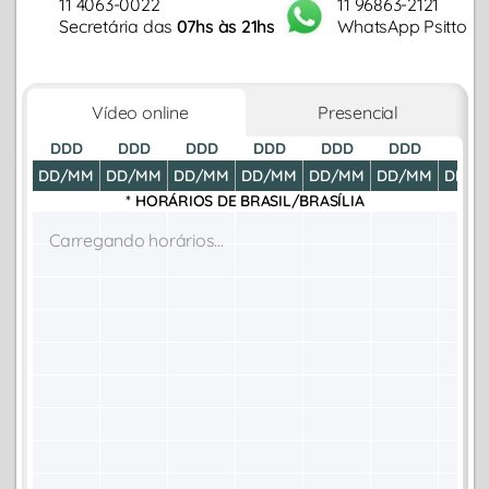
11 4063-0022
11 96863-2121
Secretária das
07hs às 21hs
WhatsApp Psitto
Vídeo online
Presencial
DDD
DDD
DDD
DDD
DDD
DDD
DDD
DD/MM
DD/MM
DD/MM
DD/MM
DD/MM
DD/MM
DD/M
* HORÁRIOS DE
BRASIL/BRASÍLIA
Carregando horários...