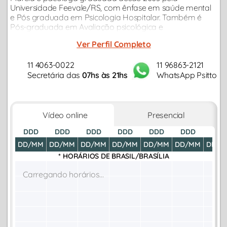
Universidade Feevale/RS, com ênfase em saúde mental
e Pós graduada em Psicologia Hospitalar. Também é
Pós-graduada em Avaliação psicológica e
Psicodiagnóstico, e Psicologia Positiva pela Universidade
Ver Perfil Completo
Unyleya de Brasilia DF.
11 4063-0022
11 96863-2121
Secretária das
07hs às 21hs
WhatsApp Psitto
Vídeo online
Presencial
DDD
DDD
DDD
DDD
DDD
DDD
DDD
DD/MM
DD/MM
DD/MM
DD/MM
DD/MM
DD/MM
DD/M
* HORÁRIOS DE
BRASIL/BRASÍLIA
Carregando horários...