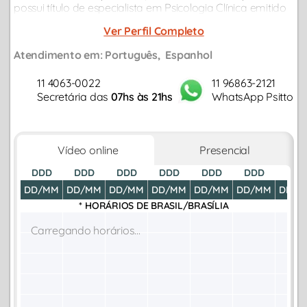
possui título de especialista em Psicologia Clínica emitido
pelo Conselho Regional de Psicologia 4ª região...
Ver Perfil Completo
Atendimento em:
Português
Espanhol
11 4063-0022
11 96863-2121
Secretária das
07hs às 21hs
WhatsApp Psitto
Vídeo online
Presencial
DDD
DDD
DDD
DDD
DDD
DDD
DDD
DD/MM
DD/MM
DD/MM
DD/MM
DD/MM
DD/MM
DD/M
* HORÁRIOS DE
BRASIL/BRASÍLIA
Carregando horários...