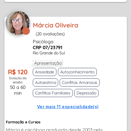
Márcia Oliveira
(20 avaliações)
Psicóloga
CRP 07/23791
Rio Grande do Sul
Apresentação
R$ 120
Ansiedade
Autoconhecimento
Duração da
Autoestima
Conflitos Amorosos
sessão:
50 a 60
min
Conflitos Familiares
Depressão
Ver mais 11 especialidade(s)
Formação e Cursos
Márcia é psicóloga graduada desde 2003 pela