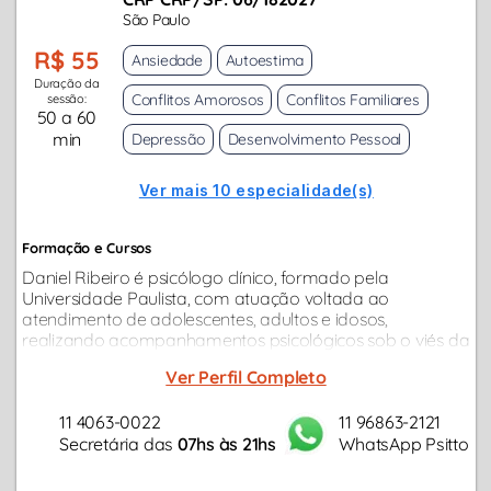
São Paulo
R$ 55
Ansiedade
Autoestima
Duração da
Conflitos Amorosos
Conflitos Familiares
sessão:
50 a 60
min
Depressão
Desenvolvimento Pessoal
Ver mais 10 especialidade(s)
Formação e Cursos
Daniel Ribeiro é psicólogo clínico, formado pela
Universidade Paulista, com atuação voltada ao
atendimento de adolescentes, adultos e idosos,
realizando acompanhamentos psicológicos sob o viés da
Psicanálise. Dispõe experiência consolidada em
Ver Perfil Completo
atendimentos online, desenvolvendo sua prática clínica...
11 4063-0022
11 96863-2121
Secretária das
07hs às 21hs
WhatsApp Psitto