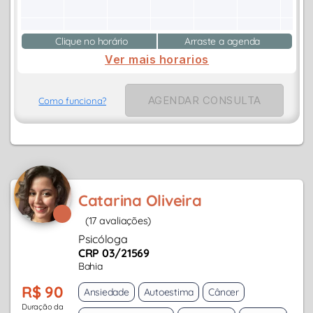
Clique no horário
Arraste a agenda
Ver mais horarios
AGENDAR CONSULTA
Como funciona?
Catarina Oliveira
(17 avaliações)
Psicóloga
CRP 03/21569
Bahia
R$ 90
Ansiedade
Autoestima
Câncer
Duração da