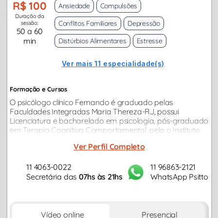
R$ 100
Ansiedade
Compulsões
Duração da
Conflitos Familiares
Depressão
sessão:
50 a 60
min
Distúrbios Alimentares
Estresse
Ver mais 11 especialidade(s)
Formação e Cursos
O psicólogo clínico Fernando é graduado pelas
Faculdades Integradas Maria Thereza-RJ, possui
Licenciatura e bacharelado em psicologia, pós-graduado
em Terapia Cognitivo Comportamental, pelo o Instituto
de Pós-Graduação e Graduação-GO e pós-graduado
Ver Perfil Completo
em psicologia jurídica, pela Universidade...
11 4063-0022
11 96863-2121
Secretária das
07hs às 21hs
WhatsApp Psitto
Vídeo online
Presencial