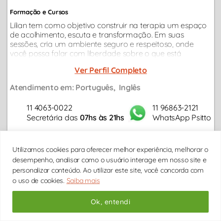
Formação e Cursos
Lilian tem como objetivo construir na terapia um espaço
de acolhimento, escuta e transformação. Em suas
sessões, cria um ambiente seguro e respeitoso, onde
você possa falar com liberdade sobre o que está
vivendo, compreender melhor suas emoções e encontrar
Ver Perfil Completo
novas formas de lidar.
Atendimento em:
Português
Inglês
11 4063-0022
11 96863-2121
Secretária das
07hs às 21hs
WhatsApp Psitto
Utilizamos cookies para oferecer melhor experiência, melhorar o
Vídeo online
Presencial
desempenho, analisar como o usuário interage em nosso site e
personalizar conteúdo. Ao utilizar este site, você concorda com
DDD
DDD
DDD
DDD
DDD
DDD
DDD
o uso de cookies.
Saiba mais
DD/MM
DD/MM
DD/MM
DD/MM
DD/MM
DD/MM
DD/M
* HORÁRIOS DE
BRASIL/BRASÍLIA
Ok, entendi
Carregando horários...