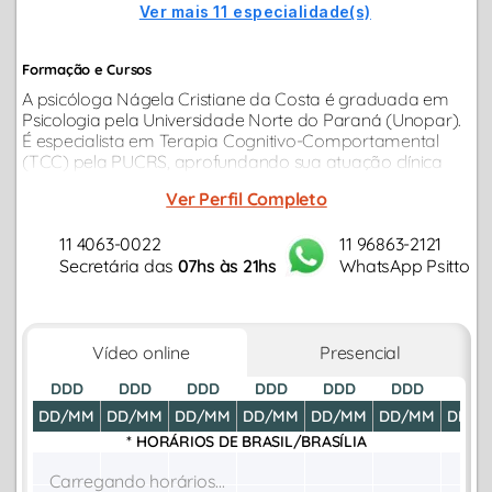
Ver mais 11 especialidade(s)
Formação e Cursos
A psicóloga Nágela Cristiane da Costa é graduada em
Psicologia pela Universidade Norte do Paraná (Unopar).
É especialista em Terapia Cognitivo-Comportamental
(TCC) pela PUCRS, aprofundando sua atuação clínica
baseada em evidências. Possui pós-graduação em
Ver Perfil Completo
Neuropsicologia e Psicologia Clínica...
11 4063-0022
11 96863-2121
Secretária das
07hs às 21hs
WhatsApp Psitto
Vídeo online
Presencial
DDD
DDD
DDD
DDD
DDD
DDD
DDD
DD/MM
DD/MM
DD/MM
DD/MM
DD/MM
DD/MM
DD/M
* HORÁRIOS DE
BRASIL/BRASÍLIA
Carregando horários...