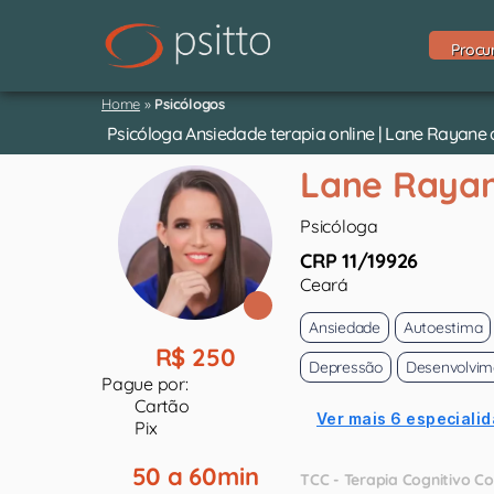
Procu
Home
»
Psicólogos
Psicóloga Ansiedade terapia online | Lane Rayane
Lane Rayan
Psicóloga
CRP 11/19926
Ceará
Ansiedade
Autoestima
R$ 250
Depressão
Desenvolvim
Pague por:
Cartão
Ver mais 6 especialid
Pix
50 a 60min
TCC - Terapia Cognitivo 