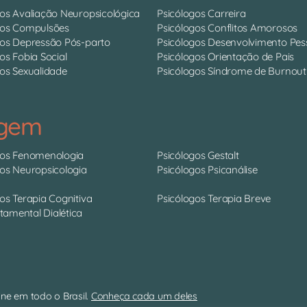
gos Avaliação Neuropsicológica
Psicólogos Carreira
gos Compulsões
Psicólogos Conflitos Amorosos
gos Depressão Pós-parto
Psicólogos Desenvolvimento Pes
os Fobia Social
Psicólogos Orientação de Pais
os Sexualidade
Psicólogos Síndrome de Burnout
agem
gos Fenomenologia
Psicólogos Gestalt
gos Neuropsicologia
Psicólogos Psicanálise
os Terapia Cognitiva
Psicólogos Terapia Breve
amental Dialética
ne em todo o Brasil.
Conheça cada um deles