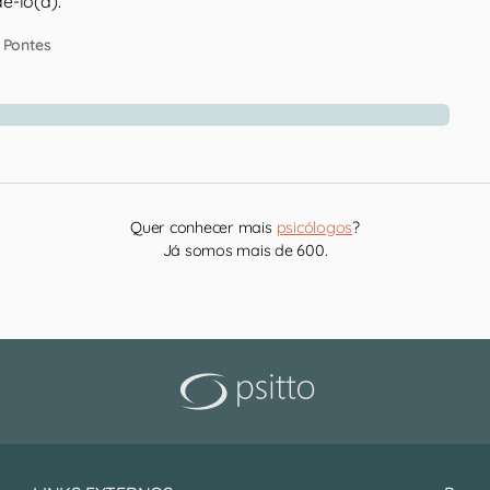
ê-lo(a).
 Pontes
Quer conhecer mais
psicólogos
?
Já somos mais de 600.