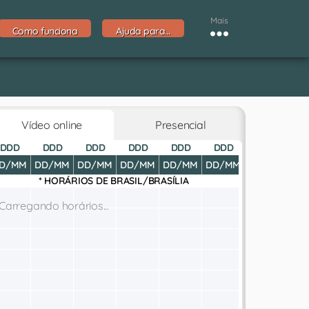
Mais
Como funciona
Ajuda para…
Vídeo online
Presencial
DDD
DDD
DDD
DDD
DDD
DDD
DDD
D
D/MM
DD/MM
DD/MM
DD/MM
DD/MM
DD/MM
DD/MM
DD
* HORÁRIOS DE
BRASIL/BRASÍLIA
Carregando horários...