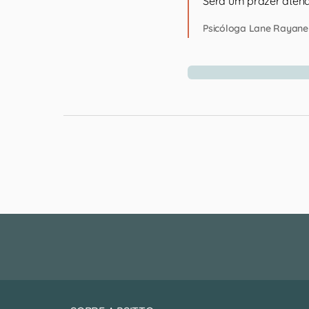
Será um prazer atend
Psicóloga Lane Rayane