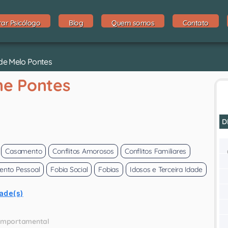
rar Psicólogo
Blog
Quem somos
Contato
 de Melo Pontes
e Pontes
D
Casamento
Conflitos Amorosos
Conflitos Familiares
ento Pessoal
Fobia Social
Fobias
Idosos e Terceira Idade
ade(s)
Comportamental