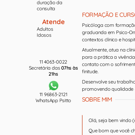
duração da
consulta
FORMAÇÃO E CURS
Atende
Psicóloga com formação
Adultos
graduanda em Psico-Onco
Idosos
contextos clínico e hospit
Atualmente, atua na clín
para a prática a vivênci
11 4063-0022
contato com o sofrimen
Secretária das
07hs às
finitude.
21hs
Desenvolve seu trabalho
promovendo qualidade de
11 96863-2121
SOBRE MIM
WhatsApp Psitto
Olá, seja bem vindo (
Que bom que você ch