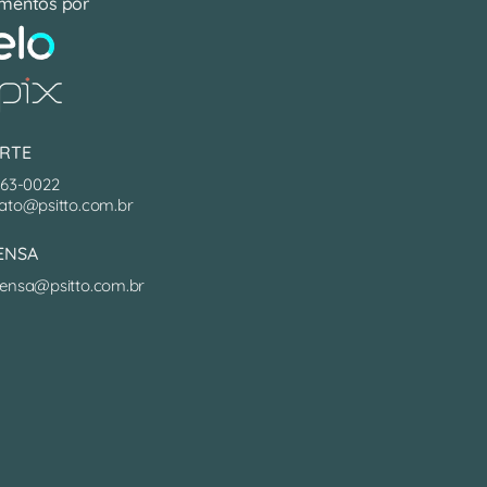
mentos por
RTE
063-0022
ato@psitto.com.br
ENSA
ensa@psitto.com.br