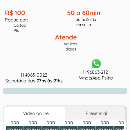
R$ 100
50 a 60min
Pague por:
duração da
consulta
Cartão
Pix
Atende
Adultos
Idosos
11 96863-2121
11 4063-0022
WhatsApp Psitto
Secretária das
07hs às 21hs
Vídeo online
Presencial
DDD
DDD
DDD
DDD
DDD
DDD
DDD