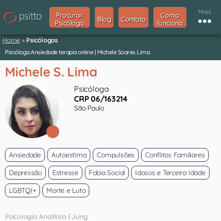
Mais
Procurar
Como
Blog
Contato
Psicólogo
funciona
Home
»
Psicólogos
Psicóloga Ansiedade terapia online | Michele Soares Lima
Michele S. Lima
Psicóloga
CRP 06/163214
São Paulo
Ansiedade
Autoestima
Compulsões
Conflitos Familiares
Depressão
Estresse
Fobia Social
Idosos e Terceira Idade
LGBTQI+
Morte e Luto
Psicologia Analítica | Jung