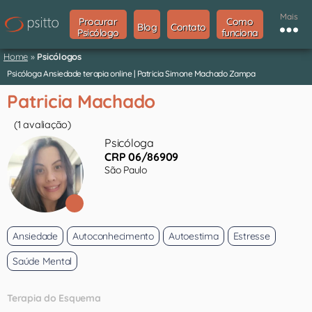
Mais
Procurar
Como
Blog
Contato
Psicólogo
funciona
Home
»
Psicólogos
Psicóloga Ansiedade terapia online | Patricia Simone Machado Zampa
Patricia Machado
(1 avaliação)
Psicóloga
CRP 06/86909
São Paulo
Ansiedade
Autoconhecimento
Autoestima
Estresse
Saúde Mental
Terapia do Esquema