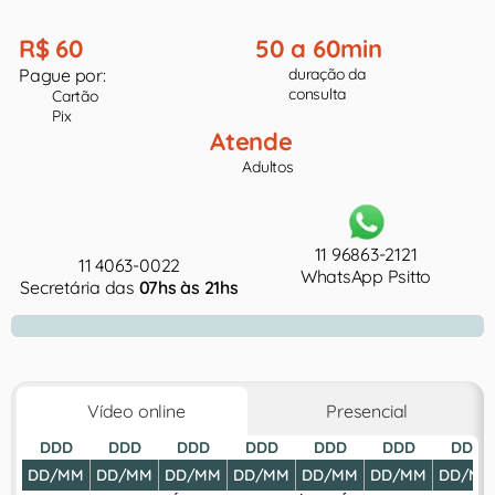
R$ 60
50 a 60min
Pague por:
duração da
consulta
Cartão
Pix
Atende
Adultos
11 96863-2121
11 4063-0022
WhatsApp Psitto
Secretária das
07hs às 21hs
Vídeo online
Presencial
DDD
DDD
DDD
DDD
DDD
DDD
DDD
DD/MM
DD/MM
DD/MM
DD/MM
DD/MM
DD/MM
DD/MM