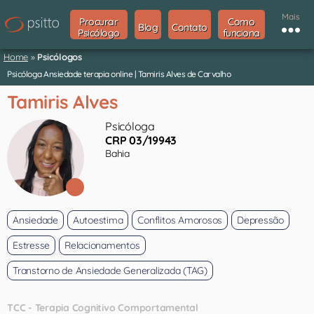
Mais
Procurar
Como
Blog
Contato
Psicólogo
funciona
Home
»
Psicólogos
Psicóloga Ansiedade terapia online | Tamiris Alves de Carvalho
Tamiris Alves
Psicóloga
CRP 03/19943
Bahia
Ansiedade
Autoestima
Conflitos Amorosos
Depressão
Estresse
Relacionamentos
Transtorno de Ansiedade Generalizada (TAG)
TCC - Terapia Cognitivo Comportamental