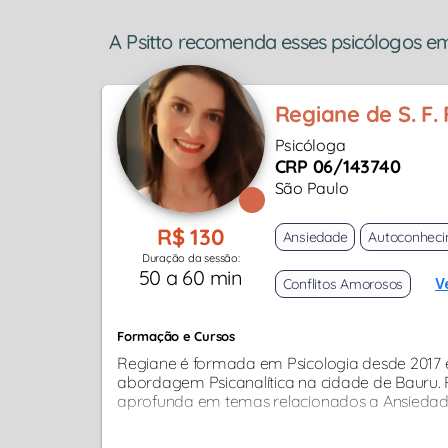
A Psitto recomenda esses psicólogos em
Regiane de S. F.
Psicóloga
CRP 06/143740
São Paulo
R$ 130
Ansiedade
Autoconhec
Duração da sessão:
50 a 60 min
Conflitos Amorosos
V
Formação e Cursos
Regiane é formada em Psicologia desde 2017 
abordagem Psicanalítica na cidade de Bauru. P
aprofunda em temas relacionados a Ansiedade