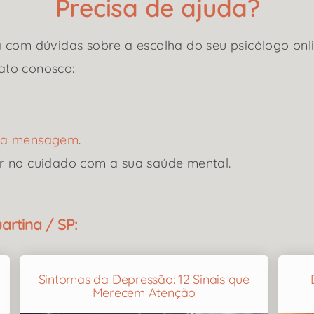
Precisa de ajuda?
 com dúvidas sobre a escolha do seu psicólogo onli
ato conosco:
uma mensagem
.
r no cuidado com a sua saúde mental.
rtina / SP:
Sintomas da Depressão: 12 Sinais que
Merecem Atenção