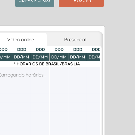
BUSCAR
LIMPAR FILTROS
Vídeo online
Presencial
DDD
DDD
DDD
DDD
DDD
DDD
DDD
D
D/MM
DD/MM
DD/MM
DD/MM
DD/MM
DD/MM
DD/MM
DD
* HORÁRIOS DE
BRASIL/BRASÍLIA
Carregando horários...