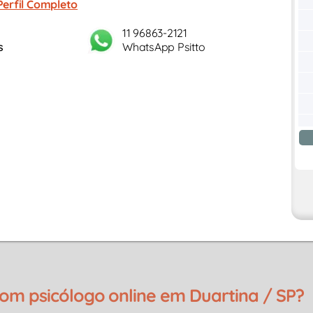
Perfil Completo
11 96863-2121
s
WhatsApp Psitto
m psicólogo online em Duartina / SP?