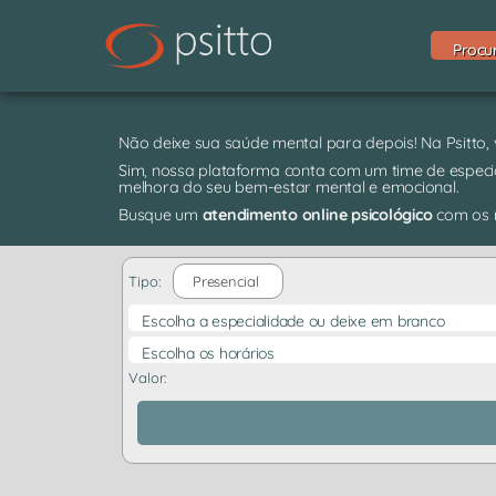
Procu
Não deixe sua saúde mental para depois! Na Psitto,
Sim, nossa plataforma conta com um time de especia
melhora do seu bem-estar mental e emocional.
Busque um
atendimento online psicológico
com os m
Tipo:
Presencial
Escolha a especialidade ou deixe em branco
Escolha os horários
Valor: