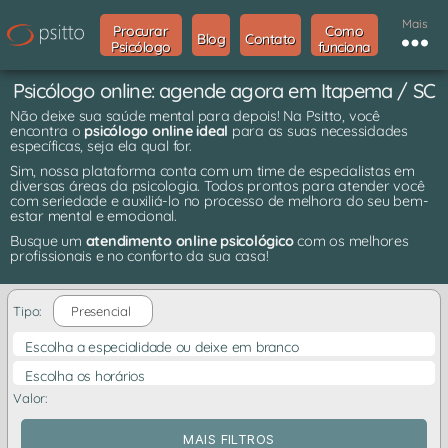
Mais
Procurar
Como
Blog
Contato
Psicólogo
funciona
Psicólogo online: agende agora em Itapema / SC
Não deixe sua saúde mental para depois! Na Psitto, você
encontra o
psicólogo online ideal
para as suas necessidades
específicas, seja ela qual for.
Sim, nossa plataforma conta com um time de especialistas em
diversas áreas da psicologia. Todos prontos para atender você
com seriedade e auxiliá-lo no processo de melhora do seu bem-
estar mental e emocional.
Busque um
atendimento online psicológico
com os melhores
profissionais e no conforto da sua casa!
Tipo:
Presencial
Escolha a especialidade ou deixe em branco
Escolha os horários
Valor:
MAIS FILTROS