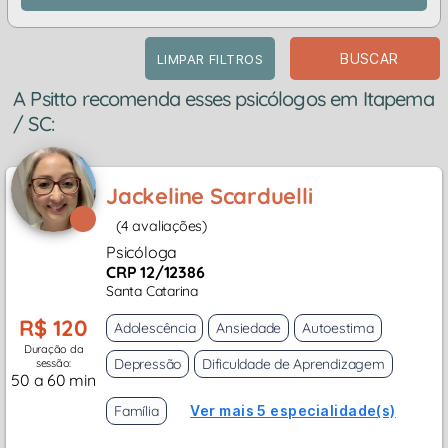
BUSCAR
LIMPAR FILTROS
A Psitto recomenda esses psicólogos em Itapema
/ SC:
Jackeline Scarduelli
(4 avaliações)
Psicóloga
CRP 12/12386
Santa Catarina
R$ 120
Adolescência
Ansiedade
Autoestima
Duração da
Depressão
Dificuldade de Aprendizagem
sessão:
50 a 60 min
Família
Ver mais 5 especialidade(s)