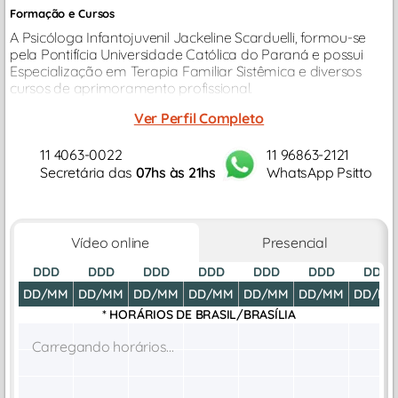
Formação e Cursos
A Psicóloga Infantojuvenil Jackeline Scarduelli, formou-se
pela Pontifícia Universidade Católica do Paraná e possui
Especialização em Terapia Familiar Sistêmica e diversos
cursos de aprimoramento profissional.
Ver Perfil Completo
11 4063-0022
11 96863-2121
Secretária das
07hs às 21hs
WhatsApp Psitto
Vídeo online
Presencial
DDD
DDD
DDD
DDD
DDD
DDD
DDD
DD/MM
DD/MM
DD/MM
DD/MM
DD/MM
DD/MM
DD/M
* HORÁRIOS DE
BRASIL/BRASÍLIA
Carregando horários...