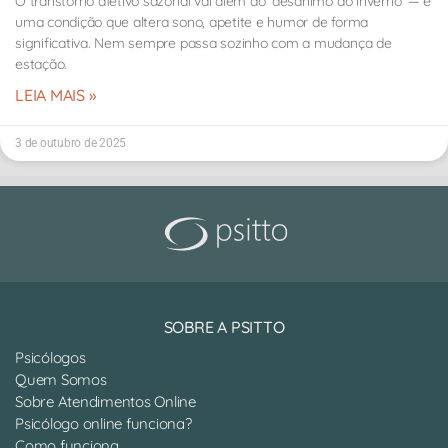
O transtorno afetivo sazonal vai além do ‘desânimo do inverno’ — é
uma condição que altera sono, apetite e humor de forma
significativa. Nem sempre passa sozinho com a mudança de
estação.
LEIA MAIS »
3 de outubro de 2025
SOBRE A PSITTO
Psicólogos
Quem Somos
Sobre Atendimentos Online
Psicólogo online funciona?
Como funciona