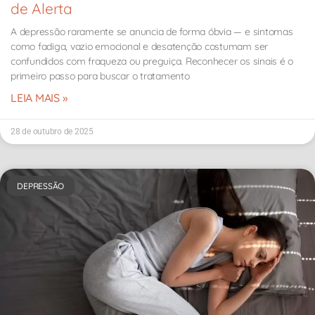
de Alerta
A depressão raramente se anuncia de forma óbvia — e sintomas
como fadiga, vazio emocional e desatenção costumam ser
confundidos com fraqueza ou preguiça. Reconhecer os sinais é o
primeiro passo para buscar o tratamento
LEIA MAIS »
28 de outubro de 2025
DEPRESSÃO