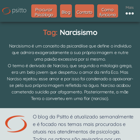
Mais
Procurar
Como
Blog
Contato
Psicólogo
funciona
Tag:
Narcisismo
Narcisismo é um conceito da psicanálise que define o indivíduo
que admira exageradamente a sua própria imagem e nutre
uma paixão excessiva por si mesmo.
O termo é derivado de Narciso, que segundo a mitologia grega,
era um belo jovem que despertou o amor da ninfa Eco. Mas
Narciso rejeitou esse amor e por isso foi condenado a apaixonar-
se pela sua própria imagem refletida na água. Narciso acabou
cometendo suicídio por afogamento. Posteriormente, a mãe
Terra o converteu em uma flor (narciso).
O blog da Psitto é atualizado semanalmente
e é focado nos temas mais procurados e
atuais nos atendimentos de psicologia.
Todos os artigos são revisados por um