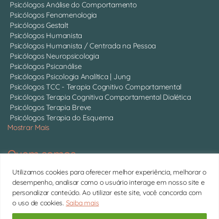
Psicólogos Análise do Comportamento
Psicólogos Fenomenologia
Psicólogos Gestalt
Psicólogos Humanista
Psicólogos Humanista / Centrada na Pessoa
Psicólogos Neuropsicologia
Psicólogos Psicanálise
Psicólogos Psicologia Analítica | Jung
Psicólogos TCC - Terapia Cognitivo Comportamental
Psicólogos Terapia Cognitiva Comportamental Dialética
Psicólogos Terapia Breve
Psicólogos Terapia do Esquema
Mostrar Mais
Quem somos
Somos 750 psicólogos com CRP ativo, atendendo online em
Utilizamos cookies para oferecer melhor experiência, melhorar o
todo o Brasil.
Conheça cada um deles
desempenho, analisar como o usuário interage em nosso site e
personalizar conteúdo. Ao utilizar este site, você concorda com
11 4063-0022 | contato@psitto.com.br |
Endereço
o uso de cookies.
Saiba mais
Administrativo