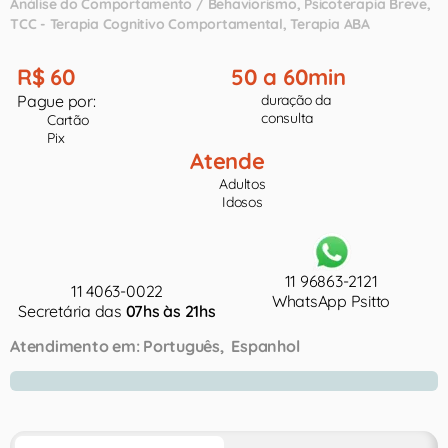
Análise do Comportamento / Behaviorismo
Psicoterapia Breve
TCC - Terapia Cognitivo Comportamental
Terapia ABA
R$ 60
50 a 60min
Pague por:
duração da
consulta
Cartão
Pix
Atende
Adultos
Idosos
11 96863-2121
11 4063-0022
WhatsApp Psitto
Secretária das
07hs às 21hs
Atendimento em:
Português
Espanhol