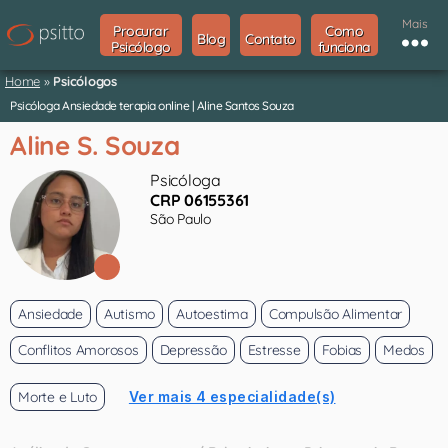
Mais
Procurar
Como
Blog
Contato
Psicólogo
funciona
Home
»
Psicólogos
Psicóloga Ansiedade terapia online | Aline Santos Souza
Aline S. Souza
Psicóloga
CRP 06155361
São Paulo
Ansiedade
Autismo
Autoestima
Compulsão Alimentar
Conflitos Amorosos
Depressão
Estresse
Fobias
Medos
Morte e Luto
Ver mais 4 especialidade(s)