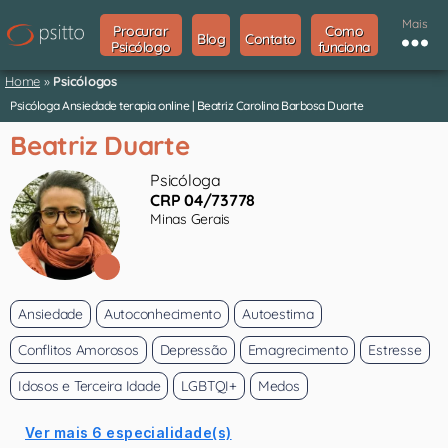
Mais
Procurar
Como
Blog
Contato
Psicólogo
funciona
Home
»
Psicólogos
Psicóloga Ansiedade terapia online | Beatriz Carolina Barbosa Duarte
Beatriz Duarte
Psicóloga
CRP 04/73778
Minas Gerais
Ansiedade
Autoconhecimento
Autoestima
Conflitos Amorosos
Depressão
Emagrecimento
Estresse
Idosos e Terceira Idade
LGBTQI+
Medos
Ver mais 6 especialidade(s)