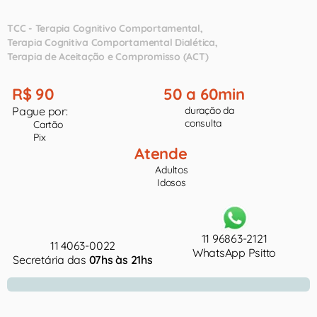
TCC - Terapia Cognitivo Comportamental
Terapia Cognitiva Comportamental Dialética
Terapia de Aceitação e Compromisso (ACT)
R$ 90
50 a 60min
Pague por:
duração da
consulta
Cartão
Pix
Atende
Adultos
Idosos
11 96863-2121
11 4063-0022
WhatsApp Psitto
Secretária das
07hs às 21hs