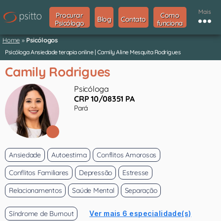
Mais
Procurar
Como
Blog
Contato
Psicólogo
funciona
Home
»
Psicólogos
Psicóloga Ansiedade terapia online | Camily Aline Mesquita Rodrigues
Camily Rodrigues
Psicóloga
CRP 10/08351 PA
Pará
Ansiedade
Autoestima
Conflitos Amorosos
Conflitos Familiares
Depressão
Estresse
Relacionamentos
Saúde Mental
Separação
Síndrome de Burnout
Ver mais 6 especialidade(s)