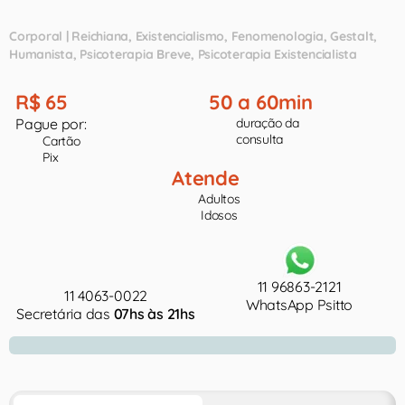
Corporal | Reichiana
Existencialismo
Fenomenologia
Gestalt
Humanista
Psicoterapia Breve
Psicoterapia Existencialista
R$ 65
50 a 60min
Pague por:
duração da
consulta
Cartão
Pix
Atende
Adultos
Idosos
11 96863-2121
11 4063-0022
WhatsApp Psitto
Secretária das
07hs às 21hs