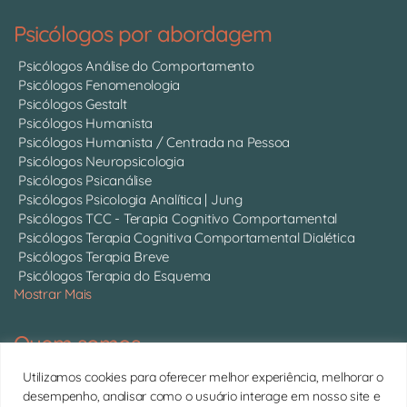
Psicólogos por abordagem
Psicólogos Análise do Comportamento
Psicólogos Fenomenologia
Psicólogos Gestalt
Psicólogos Humanista
Psicólogos Humanista / Centrada na Pessoa
Psicólogos Neuropsicologia
Psicólogos Psicanálise
Psicólogos Psicologia Analítica | Jung
Psicólogos TCC - Terapia Cognitivo Comportamental
Psicólogos Terapia Cognitiva Comportamental Dialética
Psicólogos Terapia Breve
Psicólogos Terapia do Esquema
Mostrar Mais
Quem somos
Somos 750 psicólogos com CRP ativo, atendendo online em
Utilizamos cookies para oferecer melhor experiência, melhorar o
todo o Brasil.
Conheça cada um deles
desempenho, analisar como o usuário interage em nosso site e