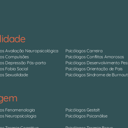
lidade
gos Avaliação Neuropsicológica
Psicólogos Carreira
gos Compulsões
Psicólogos Conflitos Amorosos
gos Depressão Pós-parto
Psicólogos Desenvolvimento Pes
os Fobia Social
Psicólogos Orientação de Pais
os Sexualidade
Psicólogos Síndrome de Burnout
agem
gos Fenomenologia
Psicólogos Gestalt
gos Neuropsicologia
Psicólogos Psicanálise
os Terapia Cognitiva
Psicólogos Terapia Breve