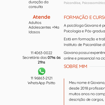
duração da
Psicanálise
Psicossomática
consulta
Atende
FORMAÇÃO E CURS
Adultos
A psicóloga Giovana é 
Adolescentes +14a
Psicologia e Pós-gradu
Idosos
Está em formação e trab
Instituto de Psicanálise 
Giovana possui experiên
11 4063-0022
Secretária das
07hs às
online e presencial na c
21hs
SOBRE MIM
11 96863-2121
Meu nome é Giovana, 
WhatsApp Psitto
desde 2018 profissio
muitos anos no campo
descrição de cargos, 