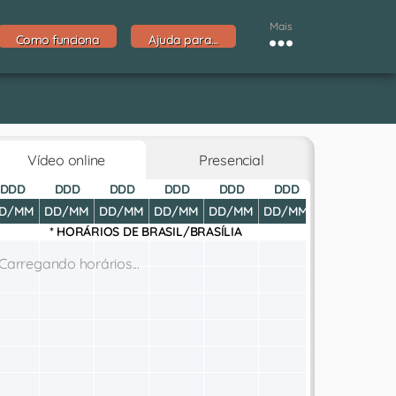
Mais
Como funciona
Ajuda para…
Vídeo online
Presencial
DDD
DDD
DDD
DDD
DDD
DDD
DDD
D
D/MM
DD/MM
DD/MM
DD/MM
DD/MM
DD/MM
DD/MM
DD
* HORÁRIOS DE
BRASIL/BRASÍLIA
Carregando horários...