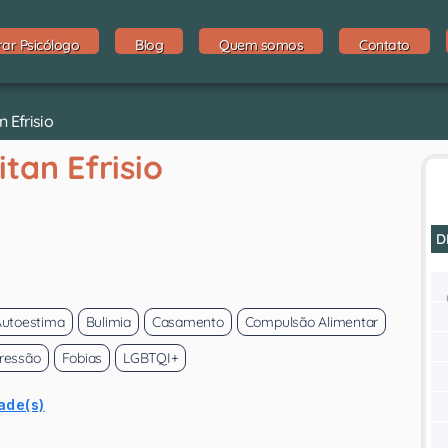
rar Psicólogo
Blog
Quem somos
Contato
 Efrisio
itan Efrisio
D
Autoestima
Bulimia
Casamento
Compulsão Alimentar
ressão
Fobias
LGBTQI+
ade(s)