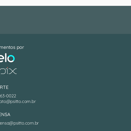
mentos por
RTE
063-0022
ato@psitto.com.br
ENSA
ensa@psitto.com.br