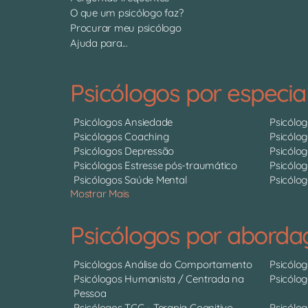
O que um psicólogo faz?
Procurar meu psicólogo
Ajuda para...
Psicólogos por especia
Psicólogos Ansiedade
Psicólo
Psicólogos Coaching
Psicólo
Psicólogos Depressão
Psicólo
Psicólogos Estresse pós-traumático
Psicólog
Psicólogos Saúde Mental
Psicólog
Mostrar Mais
Psicólogos por abord
Psicólogos Análise do Comportamento
Psicólo
Psicólogos Humanista / Centrada na
Psicólo
Pessoa
Psicólogos TCC - Terapia Cognitivo
Psicólog