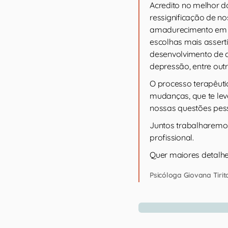
Acredito no melhor 
ressignificação de no
amadurecimento em no
escolhas mais asserti
desenvolvimento de c
depressão, entre outr
O processo terapêuti
mudanças, que te le
nossas questões pess
Juntos trabalharemos
profissional.
Quer maiores detalh
Psicóloga Giovana Tirita