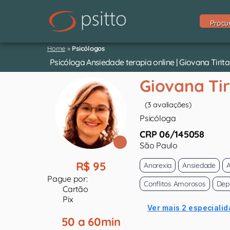
Procu
Home
»
Psicólogos
Psicóloga Ansiedade terapia online | Giovana Tiritan
Giovana Tir
(3 avaliações)
Psicóloga
CRP 06/145058
São Paulo
R$ 95
Anorexia
Ansiedade
Pague por:
Conflitos Amorosos
Dep
Cartão
Pix
Ver mais 2 especialid
50 a 60min