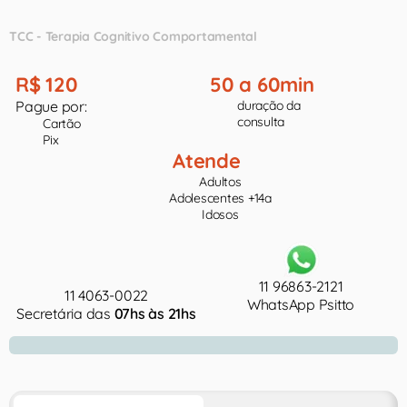
TCC - Terapia Cognitivo Comportamental
R$ 120
50 a 60min
Pague por:
duração da
consulta
Cartão
Pix
Atende
Adultos
Adolescentes +14a
Idosos
11 96863-2121
11 4063-0022
WhatsApp Psitto
Secretária das
07hs às 21hs