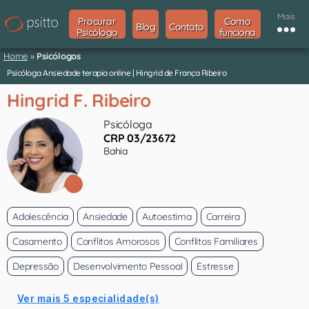
Mais
Procurar
Como
Blog
Contato
Psicólogo
funciona
Home
»
Psicólogos
Psicóloga Ansiedade terapia online | Hingrid de França Ribeiro
Hingrid F. Ribeiro
Psicóloga
CRP 03/23672
Bahia
Adolescência
Ansiedade
Autoestima
Carreira
Casamento
Conflitos Amorosos
Conflitos Familiares
Depressão
Desenvolvimento Pessoal
Estresse
Ver mais 5 especialidade(s)