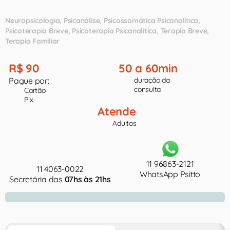
Neuropsicologia
Psicanálise
Psicossomática Psicanalítica
Psicoterapia Breve
Psicoterapia Psicanalítica
Terapia Breve
Terapia Familiar
R$ 90
50 a 60min
Pague por:
duração da
consulta
Cartão
Pix
Atende
Adultos
11 96863-2121
11 4063-0022
WhatsApp Psitto
Secretária das
07hs às 21hs