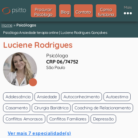
Mais
Procurar
Como
Blog
Contato
Psicólogo
funciona
Home
»
Psicólogos
Psicóloga Ansiedade terapia online | Luciene Rodrigues Gonçalves
Luciene Rodrigues
Psicóloga
CRP 06/74752
São Paulo
Adolescência
Ansiedade
Autoconhecimento
Autoestima
Casamento
Cirurgia Bariátrica
Coaching de Relacionamento
Conflitos Amorosos
Conflitos Familiares
Depressão
Ver mais 7 especialidade(s)