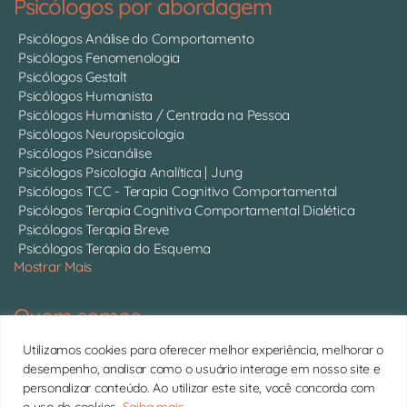
Psicólogos por abordagem
Psicólogos Análise do Comportamento
Psicólogos Fenomenologia
Psicólogos Gestalt
Psicólogos Humanista
Psicólogos Humanista / Centrada na Pessoa
Psicólogos Neuropsicologia
Psicólogos Psicanálise
Psicólogos Psicologia Analítica | Jung
Psicólogos TCC - Terapia Cognitivo Comportamental
Psicólogos Terapia Cognitiva Comportamental Dialética
Psicólogos Terapia Breve
Psicólogos Terapia do Esquema
Mostrar Mais
Quem somos
Somos 750 psicólogos com CRP ativo, atendendo online em
Utilizamos cookies para oferecer melhor experiência, melhorar o
todo o Brasil.
Conheça cada um deles
desempenho, analisar como o usuário interage em nosso site e
personalizar conteúdo. Ao utilizar este site, você concorda com
11 4063-0022 | contato@psitto.com.br |
Endereço
o uso de cookies.
Saiba mais