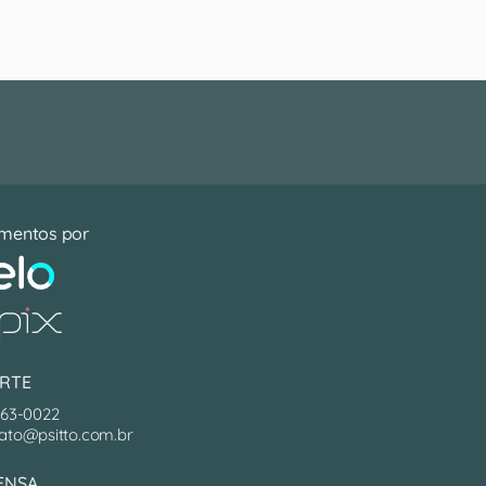
mentos por
RTE
063-0022
ato@psitto.com.br
ENSA