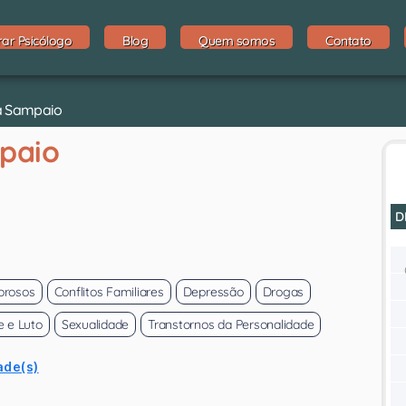
rar Psicólogo
Blog
Quem somos
Contato
ra Sampaio
paio
D
orosos
Conflitos Familiares
Depressão
Drogas
e e Luto
Sexualidade
Transtornos da Personalidade
ade(s)