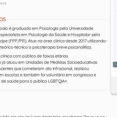
reve
OS
aio é graduado em Psicologia pela Universidade
especialista em Psicologia da Saúde e Hospitalar pela
pe (FPP/PR). Atua na área clínica desde 2017 utilizando-
rico-técnico a psicoterapia breve psicanalítica.
clínica com público de faixas etárias
 já atuou em Unidades de Medidas Socioeducativas
entes que cometeram ato infracional, realizou
em escolas e também foi voluntário em congresso e
 de saúde para o público LGBTQIA+.
r lido em algum lugar desta tela, me chamo Rauny e sou