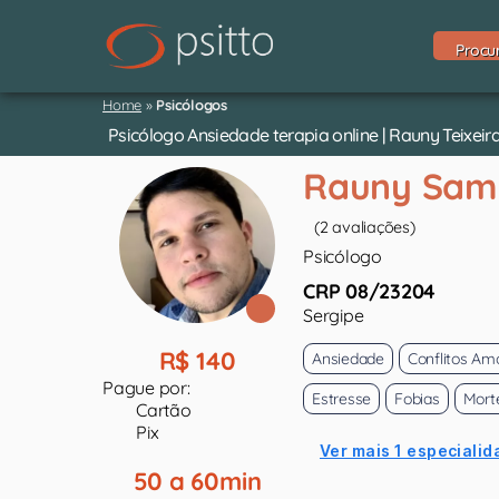
Procu
Home
»
Psicólogos
Psicólogo Ansiedade terapia online | Rauny Teixei
Rauny Sam
(2 avaliações)
Psicólogo
CRP 08/23204
Sergipe
R$ 140
Ansiedade
Conflitos Am
Pague por:
Estresse
Fobias
Mort
Cartão
Pix
Ver mais 1 especialid
50 a 60min