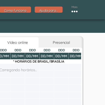
Mais
Como funciona
Ajuda para…
Vídeo online
Presencial
DDD
DDD
DDD
DDD
DDD
DDD
DDD
D
D/MM
DD/MM
DD/MM
DD/MM
DD/MM
DD/MM
DD/MM
DD
* HORÁRIOS DE
BRASIL/BRASÍLIA
Carregando horários...