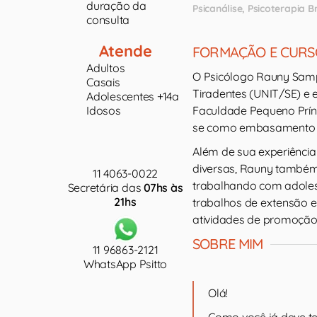
duração da
Psicanálise
Psicoterapia B
consulta
Atende
FORMAÇÃO E CURS
Adultos
O Psicólogo Rauny Samp
Casais
Tiradentes (UNIT/SE) e 
Adolescentes +14a
Idosos
Faculdade Pequeno Prínci
se como embasamento teó
Além de sua experiência 
diversas, Rauny também
11 4063-0022
trabalhando com adolesc
Secretária das
07hs às
21hs
trabalhos de extensão 
atividades de promoção
SOBRE MIM
11 96863-2121
WhatsApp Psitto
Olá!
Como você já deve te