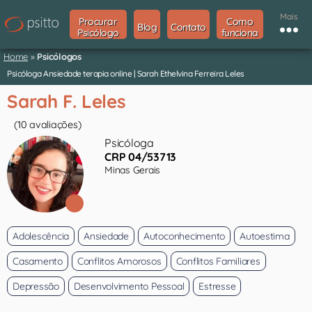
Mais
Procurar
Como
Blog
Contato
Psicólogo
funciona
Home
»
Psicólogos
Psicóloga Ansiedade terapia online | Sarah Ethelvina Ferreira Leles
Sarah F. Leles
(10 avaliações)
Psicóloga
CRP 04/53713
Minas Gerais
Adolescência
Ansiedade
Autoconhecimento
Autoestima
Casamento
Conflitos Amorosos
Conflitos Familiares
Depressão
Desenvolvimento Pessoal
Estresse