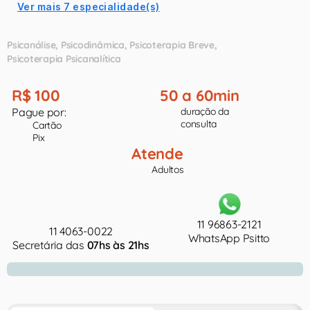
Ver mais 7 especialidade(s)
Psicanálise
Psicodinâmica
Psicoterapia Breve
Psicoterapia Psicanalítica
R$ 100
50 a 60min
Pague por:
duração da
consulta
Cartão
Pix
Atende
Adultos
11 96863-2121
11 4063-0022
WhatsApp Psitto
Secretária das
07hs às 21hs