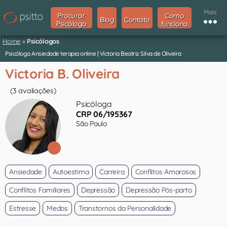
Mais
Procurar
Como
Blog
Contato
Psicólogo
funciona
Home
»
Psicólogos
Psicóloga Ansiedade terapia online | Victoria Beatriz Silva de Oliveira
Victoria B. Oliveira
(3 avaliações)
Psicóloga
CRP 06/195367
São Paulo
Ansiedade
Autoestima
Carreira
Conflitos Amorosos
Conflitos Familiares
Depressão
Depressão Pós-parto
Estresse
Medos
Transtornos da Personalidade